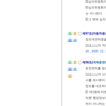
③심의위원회의 
④심의위원회의
는 아니된다.
⑤그 밖에 심의
제97조(자동차등
정외국면허증을
88호서식
의 자
10., 2020. 12. 
제98조(
국제운전
운전면허를 받
59호서식
의 신
서를 제시해야 
정보를 대조하여
② 제1항에 
따른 행정정보
하지 아니하는 