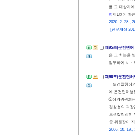
를 그 대상자
항
제1호에 따
2020. 2. 28., 2
[전문개정 2011.
제95조(운전면허
은 그 처분을 
첨부하여 시ㆍ
제96조(운전면허
ㆍ도경찰청장의
에 운전면허행정
②심의위원회는
경찰청의 과장
도경찰청장이 
중 위원장이 지
2006. 10. 19.,