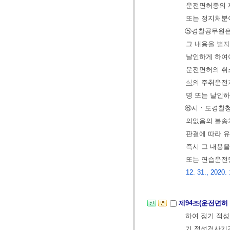
운전면허증의 제
또는 정지처분
⑤경찰공무원은 
그 내용을
별지
날인하게 하여야
운전면허의 취
식
의 주취운전
명 또는 날인하
⑥시ㆍ도경찰청
의없음의 불송치
판결에 따라 
즉시 그 내용
또는 연습운전
12. 31., 2020. 
제94조(운전면허
하여 정기 적
기 적성검사기