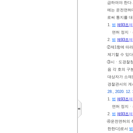
급하여야 한다.
에는 운전면허
로써 통지를 대
1.
법
제93조
제
면허 정지
2.
법
제93조
제
②제1항에 따라
제기할 수 있다
③시ㆍ도경찰청
음 각 호의 구
대상자가 소재
경찰관서의 게시
28., 2020. 12.
1.
법
제93조
제
면허 정지
2.
법
제93조
제
④운전면허의 
한한다)로서
법