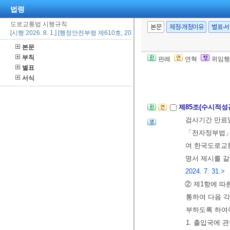
법령
을
별지 제75
도로교통법 시행규칙
⑥
영
제56조
제
본문
제정·개정이유
별표·
[시행 2026. 8. 1.] [행정안전부령 제610호, 2026. 2. 24., 일부개정]
하여 한국도로
본문
위원회가 결정
부칙
판례
연혁
위임행
개정 2024. 7. 
별표
[전문개정 2013.
서식
제85조(수시적성
검사기간 만
「전자정부법」 
여 한국도로교통
명서 제시를 갈
2024. 7. 31.>
② 제1항에 
통하여 다음 각
부하도록 하여
1. 출입국에 