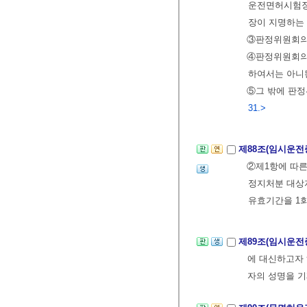
운전면허시험장의
장이 지명하는
③판정위원회의 
④판정위원회의
하여서는 아니
⑤그 밖에 판
31.>
제88조(임시운전
②제1항에 따른
정지처분 대상자
유효기간을 1회
제89조(임시운전
에 대신하고자
자의 성명을 기