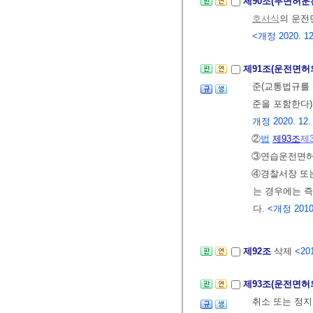
제90조(무면허운
호서식
의 운전
<개정 2020. 12
제91조(운전면허
준(교통법규를 
준을 포함한다
개정 2020. 12. 1
②
법
제93조
제
③연습운전면허
④경찰서장 또는
는 경우에는 
다.
<개정 2010. 
제92조
삭제
<201
제93조(운전면허
취소 또는 정지