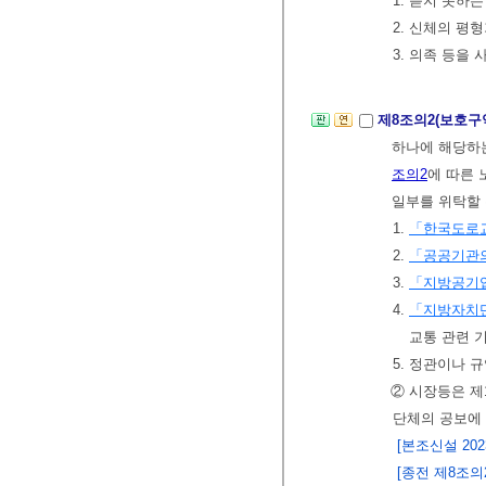
1. 듣지 못하는
2. 신체의 평
3. 의족 등을
제8조의2(보호구
하나에 해당하
조의2
에 따른 
일부를 위탁할 
1.
「한국도로
2.
「공공기관의
3.
「지방공기
4.
「지방자치단
교통 관련 
5. 정관이나 
② 시장등은 제
단체의 공보에 
[본조신설 2023.
[종전 제8조의2