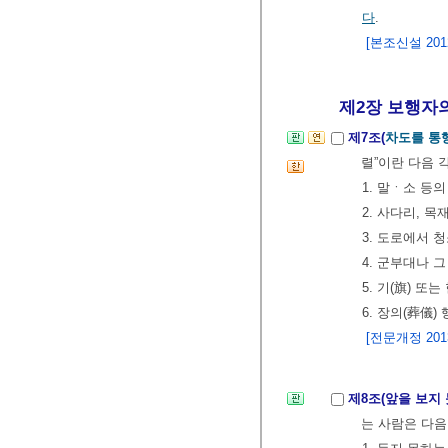
다
.
[본조신설 2012.
제2장 보행자의
제7조(
차도를 통행
렬”이란 다음 
1. 말ㆍ소 등
2. 사다리, 
3. 도로에서 
4. 군부대나 
5. 기(旗) 또
6. 장의(葬儀)
[전문개정 2013.
제8조(앞을 보지
는 사람은 다음