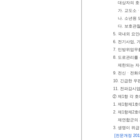
대상자의 호
가. 교도소
나. 소년원
다. 보호관
5. 국내외 요
6. 전기사업,
7. 민방위업
8. 도로관리
제한되는 자
9. 전신ㆍ전
10. 긴급한 
11. 전파감시
② 제1항 각 
1. 제1항제1
2. 제1항제2
제연합군의
3. 생명이 위
[전문개정 2013.