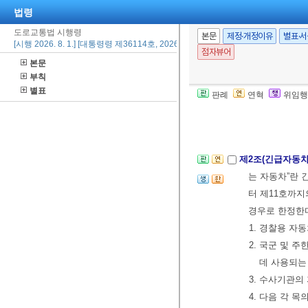
법령
도로교통법 시행령
본문
제정·개정이유
별표·
[시행 2026. 8. 1.] [대통령령 제36114호, 2026. 2. 19., 일부개정]
점자뷰어
본문
부칙
제1장 총칙
별표
판례
연혁
위임행
제1조(목적)
이 
[전문개정 2013.
제2조(긴급자동차
는 자동차”란
터 제11호까지
경우로 한정한
1. 경찰용 자
2. 국군 및 
데 사용되는
3. 수사기관의
4. 다음 각 