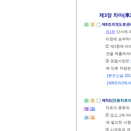
제3장 차마(車馬
제8조의3(도로관
제1항
단서에 
리청에 송부하
② 제1항에 따
견을 제출하여야
③ 경찰서장은
에 따른 차량
[본조신설 2015.
[제8조의2에서 이
제9조(
전용차로의
차로의 종류와 
②
별표 1
에 따
에 필요한 사
③ 시장등과 경