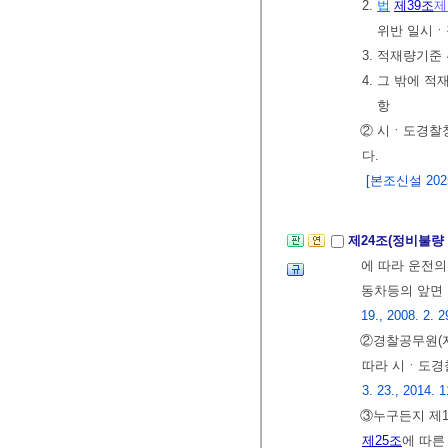
2.
법
제39조
제
위반 일시ㆍ
3. 적재량기준
4. 그 밖에 
항
② 시ㆍ도경찰
다.
[본조신설 2025.
제24조(정비불량
에 따라 운전
동차등의 앞면
19., 2008. 2. 2
②경찰공무원(
따라 시ㆍ도경
3. 23., 2014. 1
③누구든지 제
제25조
에 따른