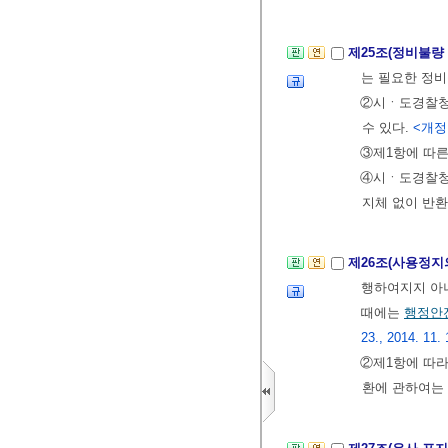
제25조(정비불량
는 필요한 정비
②시ㆍ도경찰청
수 있다.
<개정 2
③제1항에 따른
④시ㆍ도경찰청
지체 없이 반
제26조(사용정지
행하여지지 아
때에는
행정안
23., 2014. 11. 
②제1항에 따
환에 관하여는