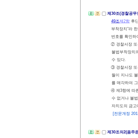
제30조(경찰공무
49조
제2항
후단
부착장치”라 한
번호를 확인하여
② 경찰서장 
불법부착장치의
수 있다.
③ 경찰서장 
월이 지나도 
를 매각하여 그
④ 제3항에 따
수 없거나 불
자치도의 금고
[전문개정 2013.
제30조의2(음주