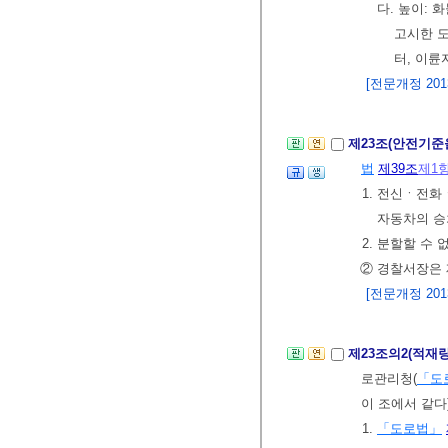
다. 높이:
고시한 도
터, 이
[전문개정 2013.
제23조(안전기준
법
제39조
제1
1. 전신ㆍ전화
자동차의 승
2. 분할할 수 
② 경찰서장은 
[전문개정 2013.
제23조의2(적재
로관리청(
「도
이 조에서 같다
1.
「도로법」