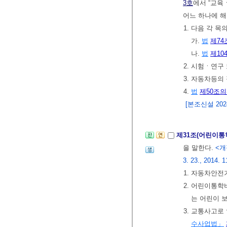
3호
에서 “교육
어느 하나에 해
1. 다음 각 
가.
법
제74
나.
법
제10
2. 시험ㆍ연구
3. 자동차등의
4.
법
제50조의
[본조신설 2024.
제31조(어린이통
을 말한다.
<개정 
3. 23., 2014. 1
1. 자동차안
2. 어린이통
는 어린이 
3. 교통사고로
수사업법」