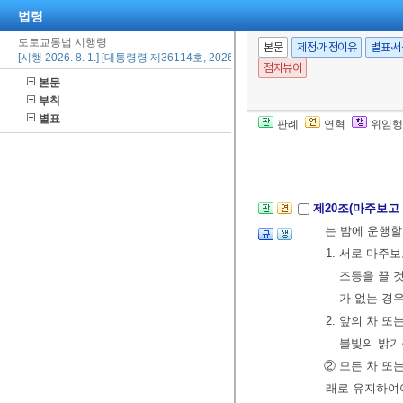
법령
② 차 또는 
등화의 종류는 
도로교통법 시행령
본문
제정·개정이유
별표·
[시행 2026. 8. 1.] [대통령령 제36114호, 2026. 2. 19., 일부개정]
1. 자동차(이
점자뷰어
본문
2. 이륜자동차
부칙
3. 노면전차: 
별표
판례
연혁
위임행
4. 제1호부터
[전문개정 2013.
제20조(마주보고
는 밤에 운행할
1. 서로 마주
조등을 끌 
가 없는 경
2. 앞의 차 
불빛의 밝기
② 모든 차 또
래로 유지하여