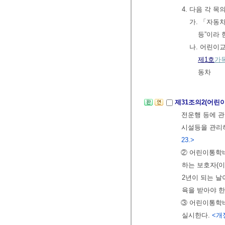
4. 다음 각 
가. 「자동
등”이라 
나. 어린이
제1호
가
동차
제31조의2(어린
전운행 등에 관
시설등을 관리
23.>
② 어린이통학
하는 보호자(이
2년이 되는 날
육을 받아야 한
③ 어린이통학버
실시한다.
<개정