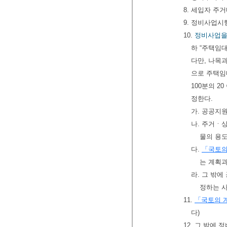
8. 세입자 주
9. 정비사업시
10.
정비사업을
하 “주택임
다만, 나목
으로 주택임
100분의 2
정한다.
가. 공공지
나. 주거ㆍ
물의 용도
다.
「국토의
는 계획과
라. 그 밖
정하는 
11.
「국토의 
다)
12. 그 밖에