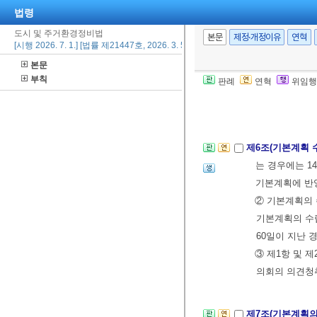
법령
② 기본계획의 
사항을 생략할 
도시 및 주거환경정비법
본문
제정·개정이유
연혁
[시행 2026. 7. 1.] [법률 제21447호, 2026. 3. 5., 타법개정]
1. 생활권의 
본문
2. 생활권별
부칙
판례
연혁
위임행
③ 기본계획의
제6조(기본계획 
는 경우에는 1
기본계획에 반
② 기본계획의 
기본계획의 수
60일이 지난 
③ 제1항 및 
의회의 의견청취
제7조(기본계획의