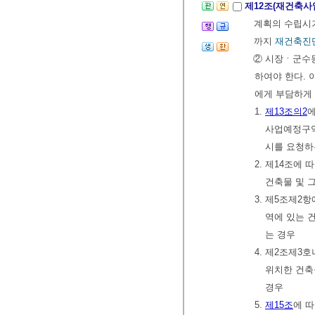
제12조(재건축사
계획의 수립시
까지
재건축진
② 시장ㆍ군수등
하여야 한다.
에게 부담하게 
1.
제13조의2
에
사업예정구역
시를 요청하
2. 제14조에
건축물 및 
3. 제5조제
역에 있는 
는 경우
4. 제2조제
위치한 건축
경우
5.
제15조
에 