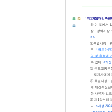
제13조(재건축진
하 이 조에서 
장ㆍ광역시장ㆍ
3.>
②특별시장ㆍ광
우
「국토안전
영 및 육성에 
수 있다.
<개정 2
③ 국토교통부
ㆍ도지사에게 
④ 특별시장ㆍ
게 재건축진단
한 사유가 없으
⑤ 제1항부터 
다.
<개정 2024.