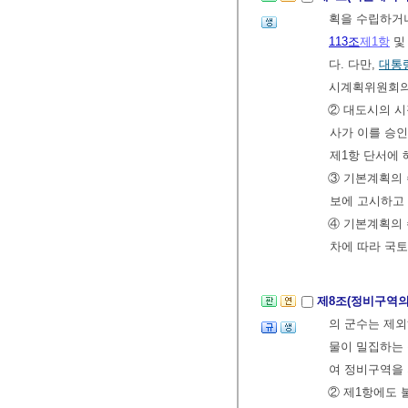
획을 수립하거
113조
제1항
다. 다만,
대통
시계획위원회의
② 대도시의 시
사가 이를 승인
제1항 단서에 
③ 기본계획의
보에 고시하고 
④ 기본계획의
차에 따라 국
제8조(정비구역의
의 군수는 제외
물이 밀집하는
여 정비구역을 
② 제1항에도