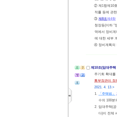
② 제1항제1
적률 등에 관한
③
제8조
제4항
청장등(이하 “
역에서 정비계획
에 대한 세부 
④ 정비계획의
제10조(임대주택
주기회 확대를
통부장관이 정
2021. 4. 13.>
1.
「주택법」
수의 100분
2. 임대주택(
다)이 전체 