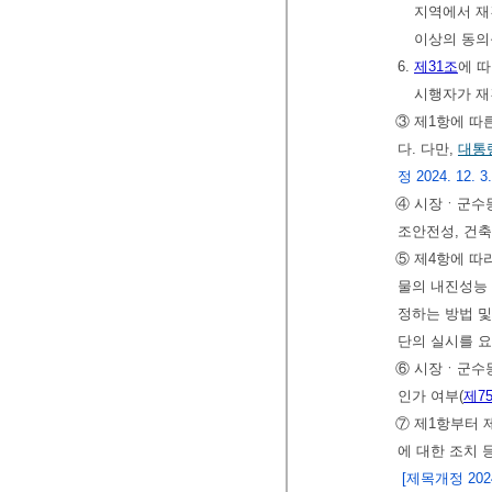
지역에서 재
이상의 동의
6.
제31조
에 
시행자가 재
③ 제1항에 따
다. 다만,
대통
정 2024. 12. 3
④ 시장ㆍ군수
조안전성, 건
⑤ 제4항에 
물의 내진성능
정하는 방법 
단의 실시를 
⑥ 시장ㆍ군수
인가 여부(
제7
⑦ 제1항부터
에 대한 조치 
[제목개정 2024.