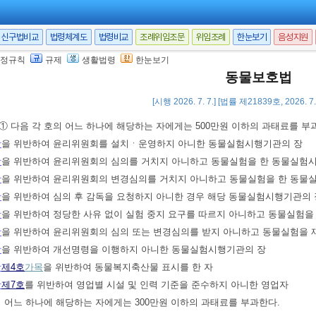
항
제3호
ㆍ제4호 및
같은 조
제2항
제4호
ㆍ제5호의 죄를 지은 자
상동물, 맹견 등의 안전한 사육 및 관리에 관한 사항
신구법비교
법령체계도
법령비교
조례위임조문
위임조례
한눈보기
음성지원
에 개물림 관련 재범 예방을 위하여 필요한 사항
정규칙
규제
생활법령
한눈보기
 6. 20.>
동물보호법
하는 수강명령 및 이수명령에 관하여 이 법에서 규정한 사항 외에는
「보호관찰
[시행 2026. 7. 7.] [법률 제21839호, 2026. 
① 다음 각 호의 어느 하나에 해당하는 자에게는 500만원 이하의 과태료를 부
항
을 위반하여 윤리위원회를 설치ㆍ운영하지 아니한 동물실험시행기관의 장
항
을 위반하여 윤리위원회의 심의를 거치지 아니하고 동물실험을 한 동물실험
항
을 위반하여 윤리위원회의 변경심의를 거치지 아니하고 동물실험을 한 동물
항
을 위반하여 심의 후 감독을 요청하지 아니한 경우 해당 동물실험시행기관의 
항
을 위반하여 정당한 사유 없이 실험 중지 요구를 따르지 아니하고 동물실험을
항
을 위반하여 윤리위원회의 심의 또는 변경심의를 받지 아니하고 동물실험을 
항
을 위반하여 개선명령을 이행하지 아니한 동물실험시행기관의 장
항
제4호
가목
을 위반하여 동물복지축산물 표시를 한 자
항
제7호
를 위반하여 영업별 시설 및 인력 기준을 준수하지 아니한 영업자
의 어느 하나에 해당하는 자에게는 300만원 이하의 과태료를 부과한다.