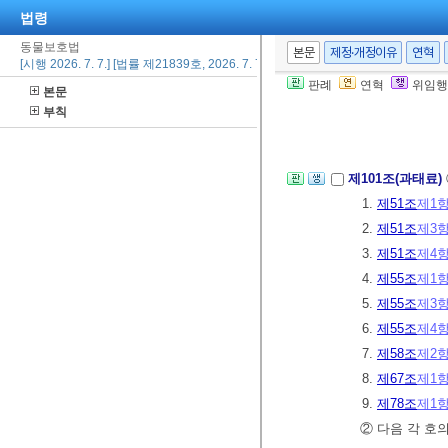
2.
제97조
제1
법령
가. 등록대
동물보호법
본문
제정·개정이유
연혁
[시행 2026. 7. 7.] [법률 제21839호, 2026. 7. 7., 일부개정]
나. 그 밖
판례
연혁
위임행
본문
3. 삭제
<2023.
부칙
⑦ 형벌과 병과
제101조(과태료)
1.
제51조
제1
2.
제51조
제3
3.
제51조
제4
4.
제55조
제1
5.
제55조
제3
6.
제55조
제4
7.
제58조
제2
8.
제67조
제1
9.
제78조
제1
② 다음 각 호