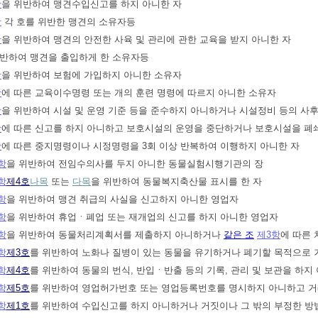
항
을 위반하여 맹견수입신고를 하지 아니한 자
항
각 호를 위반한 맹견의 소유자등
항
을 위반하여 맹견의 안전한 사육 및 관리에 관한 교육을 받지 아니한 자
위반하여 맹견을 출입하게 한 소유자등
항
을 위반하여 보험에 가입하지 아니한 소유자
항
에 따른 교육이수명령 또는 개의 훈련 명령에 따르지 아니한 소유자
항
을 위반하여 시설 및 운영 기준 등을 준수하지 아니하거나 시설정비 등의 사
항
에 따른 신고를 하지 아니하고 보호시설의 운영을 중단하거나 보호시설을 폐
항
에 따른 중지명령이나 시정명령을 3회 이상 반복하여 이행하지 아니한 자
항
을 위반하여 전임수의사를 두지 아니한 동물실험시행기관의 장
항
제4호
나목
또는
다목
을 위반하여 동물복지축산물 표시를 한 자
항
을 위반하여 맹견 취급의 사실을 신고하지 아니한 영업자
항
을 위반하여 휴업ㆍ폐업 또는 재개업의 신고를 하지 아니한 영업자
항
을 위반하여 동물처리계획서를 제출하지 아니하거나
같은 조
제3항
에 따른
항
제3호
를 위반하여 노화나 질병이 있는 동물을 유기하거나 폐기할 목적으로 
항
제4호
를 위반하여 동물의 번식, 반입ㆍ반출 등의 기록, 관리 및 보관을 하지
항
제5호
를 위반하여 영업허가번호 또는 영업등록번호를 명시하지 아니하고 
항
제1호
를 위반하여 수입신고를 하지 아니하거나 거짓이나 그 밖의 부정한 방