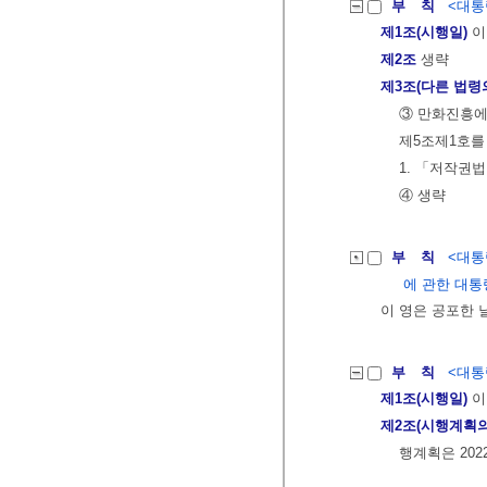
부 칙
<대통령
제1조(시행일)
이
제2조
생략
제3조(다른 법령
③ 만화진흥에
제5조제1호를
1. 「저작권
④ 생략
부 칙
<대통령
에 관한 대통
이 영은 공포한 
부 칙
<대통령
제1조(시행일)
이
제2조(시행계획의
행계획은 202