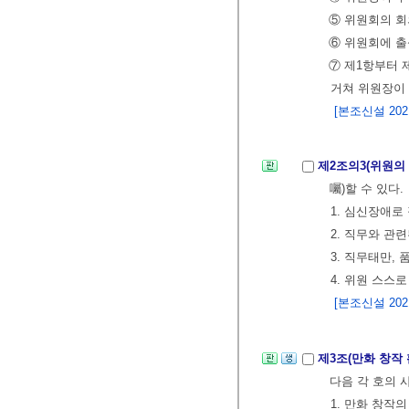
⑤ 위원회의 회
⑥ 위원회에 출
⑦ 제1항부터 
거쳐 위원장이 
[본조신설 2021.
제2조의3(위원의
囑)할 수 있다.
1. 심신장애로
2. 직무와 관
3. 직무태만,
4. 위원 스스
[본조신설 2021.
제3조(만화 창작
다음 각 호의 
1. 만화 창작의