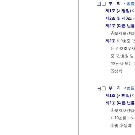
부 칙
<법률 제
제1조 (시행일)
이
제2조 및 제3조
제4조 (다른 법률
④모자보건법중
제2조
제9호중 “
는 간호조무사”
중 “간호원 및
“조산사 또는 
⑤생략
부 칙
<법률 제
제1조 (시행일)
이
제2조 (다른 법률
⑦모자보건법중
제19조를 삭
⑧및 ⑨생략