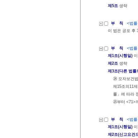
제5조
생략
부 칙
<법률 제
이 법은 공포 후
부 칙
<법률 제
제1조(시행일)
이
제2조
생략
제3조(다른 법률
㉔ 모자보건법
제15조의11
률」에 따라 
㉕부터 <71>
부 칙
<법률 제
제1조(시행일)
이
제2조(신고요건으