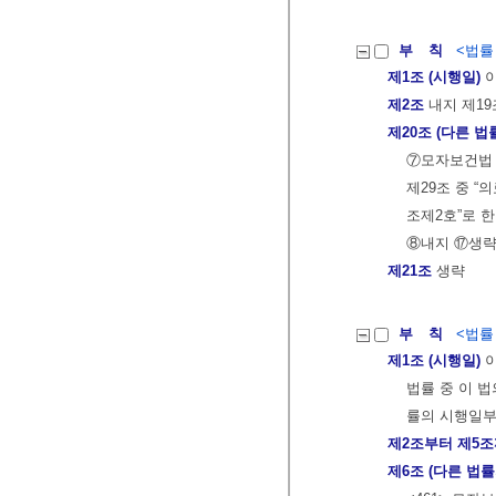
부 칙
<법률 제
제1조 (시행일)
이
제2조
내지 제19
제20조 (다른 법
⑦모자보건법 
제29조 중 “
조제2호”로 한
⑧내지 ⑰생
제21조
생략
부 칙
<법률 제
제1조 (시행일)
이
법률 중 이 
률의 시행일부
제2조부터 제5
제6조 (다른 법률