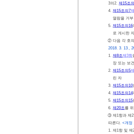
3의2.
제15조의
4.
제15조의7
제
열람을 거부
5.
제15조의16
로 게시한 
② 다음 각 호
2018. 3. 13., 2
1.
제8조
제3항
장 또는 보
2.
제15조의5
제
린 자
3.
제15조의10
4.
제15조의14
5.
제15조의15
6.
제20조
를 
③ 제1항과 제
따른다.
<개정 20
1. 제1항 및