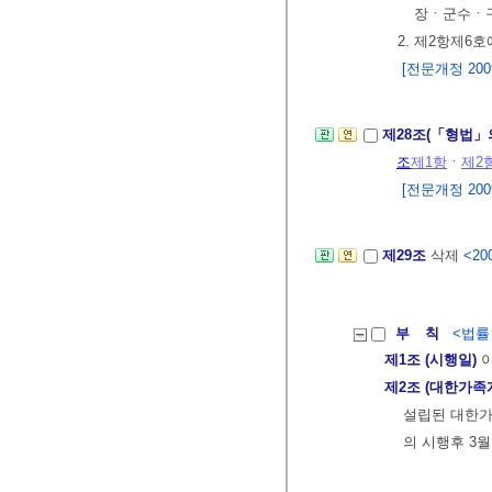
장ㆍ군수ㆍ
2. 제2항제6
[전문개정 2009.
제28조(「형법」
조
제1항
ㆍ
제2
[전문개정 2009.
제29조
삭제
<200
부 칙
<법률 제
제1조 (시행일)
이
제2조 (대한가족
설립된 대한가
의 시행후 3