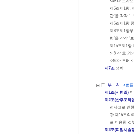
<461> 모자
제5조제1항, 
관”을 각각 
제6조제1항 중
제8조제1항부터
령”을 각각 
제15조제1항 
의8 각 호 외
<462> 부터 
제7조
생략
부 칙
<법률 제
제1조(시행일)
이
제2조(산후조리
전사고로 인한
② 제15조의
로 이송한 것
제3조(피임시술