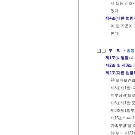
사 또는 간호
있다.
제4조(다른 법령
이 법 가운데
본다.
부 칙
<법률 제
제1조(시행일)
이
제2조 및 제3조
제4조(다른 법률
㊾ 모자보건법
제5조제1항, 
지부장관”으로
제6조제1항 중
제8조제1항부터
제15조의4제1
가족부령”을 
㊿ 부터 <137