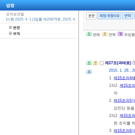
법령
모자보건법
제26조의2(양벌
본문
제정·개정이유
연혁
[시행 2025. 4. 1.] [법률 제20879호, 2025. 4. 1., 일부개정]
인의 업무에 
본문
문의 벌금형을 
부칙
판례
연혁
위임행
당한 주의와 
[전문개정 2009.
제27조(과태료)
2015. 1. 28., 2
1.
제15조의4
제
1의2.
제15조의
자
2.
제15조의5
제
강진단 등을
2의2.
제15조의
한 조치를 
3.
제15조의6
제