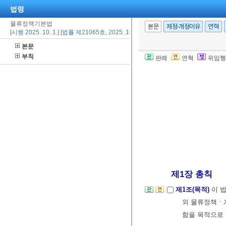
법령
물류정책기본법
본문
제정·개정이유
연혁
[시행 2025. 10. 1.] [법률 제21065호, 2025. 10. 1., 타법개정]
본문
부칙
판례
연혁
위임행
제1장 총칙
제1조(목적)
이 
외 물류정책ㆍ
함을 목적으로 