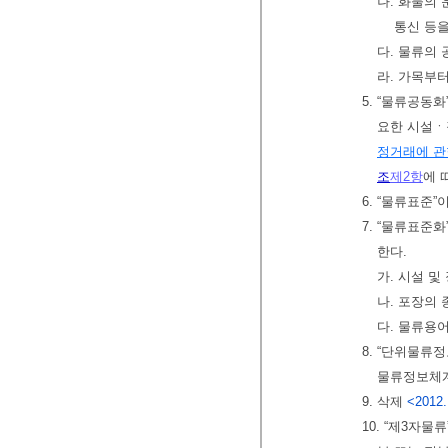
나. 화물
통신 등을
다. 물류의
라. 가목부
5. “물류공동
요한 시설ㆍ
정거래에 관
조
제2항
에 
6. “물류표준”
7. “물류표준
한다.
가. 시설 
나. 포장의
다. 물류용
8. “단위물류
물류정보체계
9. 삭제
<2012.
10. “제3자물