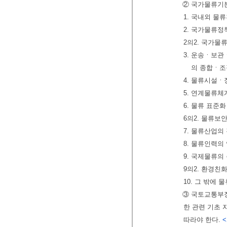
② 국가물류기본
1. 국내외 물
2. 국가물류정
2의2. 국가물
3. 운송ㆍ보
의 종합ㆍ조
4. 물류시설ㆍ
5. 연계물류체
6. 물류 표준
6의2. 물류보
7. 물류산업의
8. 물류인력의
9. 국제물류의
9의2. 환경친
10. 그 밖에
③ 국토교통부
한 관련 기초 
따라야 한다.
<