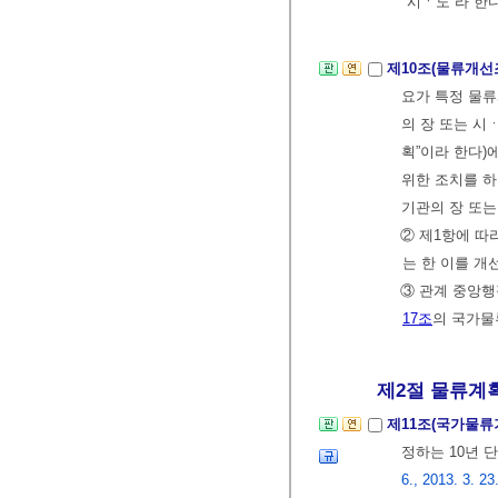
“시ㆍ도”라 한
제10조(물류개선
요가 특정 물
의 장 또는 시
획”이라 한다
위한 조치를 하
기관의 장 또
② 제1항에 따
는 한 이를 개
③ 관계 중앙
17조
의 국가물
제2절 물류계획
제11조(국가물류
정하는 10년
6., 2013. 3. 23