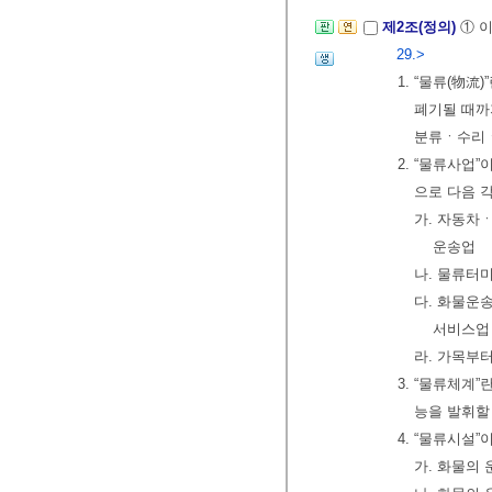
제2조(정의)
① 
29.>
1. “물류(
폐기될 때까
분류ㆍ수리
2. “물류사업
으로 다음 
가. 자동차
운송업
나. 물류터
다. 화물운
서비스업
라. 가목부
3. “물류체계
능을 발휘할
4. “물류시설
가. 화물의