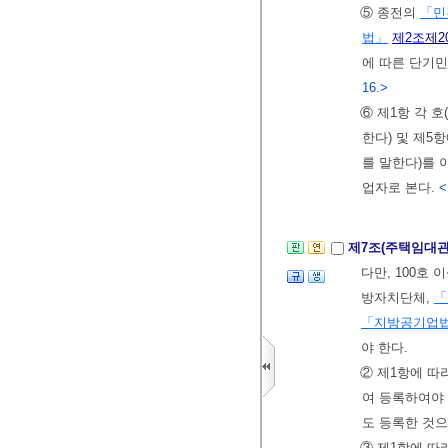
⑤ 종전의
「민
법」
제2조
제2
에 따른 단기
16.>
⑥ 제1항 각 호
한다) 및 제5
를 말한다)를 
업자로 본다.
<
제7조(주택임대
다만, 100호
방자치단체,
「
「지방공기업
야 한다.
② 제1항에 
여 등록하여야
도 등록한 것으
③ 제1항에 따