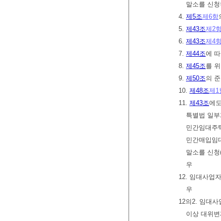
말소를 신청
4.
제5조
제6항
5.
제43조
제2
6.
제43조
제4
7.
제44조
에 
8.
제45조
를 
9.
제50조
의 
10.
제48조
제1
11.
제43조
에도
특별법 일부
민간임대주택
민간매입임
말소를 신청
우
12. 임대사
우
12의2. 임대
이상 대위변