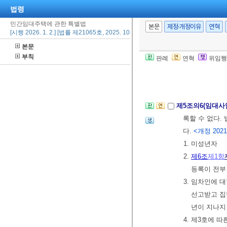
법령
조합가입신청자
민간임대주택에 관한 특별법
⑥ 조합가입신
본문
제정·개정이유
연혁
[시행 2026. 1. 2.] [법률 제21065호, 2025. 10. 1., 타법개정]
청약 철회를 이
본문
⑦ 제1항에 따
부칙
판례
연혁
위임행
[본조신설 2019.
[제5조의4에서 이
제5조의6(임대사
록할 수 없다.
다.
<개정 2021. 9
1. 미성년자
2.
제6조
제1항
등록이 전부
3. 임차인에
선고받고 집
년이 지나지
4. 제3호에 