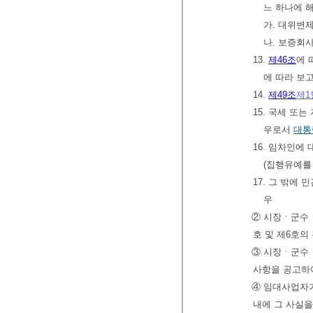
느 하나에 
가. 대위변
나. 보증회
13.
제46조
에 
에 따라 보
14.
제49조
제1
15. 국세 또
우로서
대통
16. 임차인
(집행유예를
17. 그 밖에
우
② 시장ㆍ군수ㆍ
호 및 제6호의
③ 시장ㆍ군수ㆍ
사항을 공고하
④ 임대사업자가
내에 그 사실을