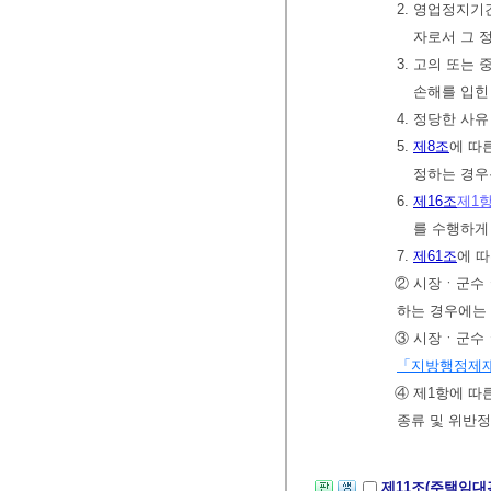
2. 영업정지기
자로서 그 
3. 고의 또는
손해를 입힌
4. 정당한 사
5.
제8조
에 따
정하는 경우
6.
제16조
제1
를 수행하게
7.
제61조
에 
② 시장ㆍ군수ㆍ
하는 경우에는 
③ 시장ㆍ군수
「지방행정제재
④ 제1항에 따
종류 및 위반
제11조(주택임대