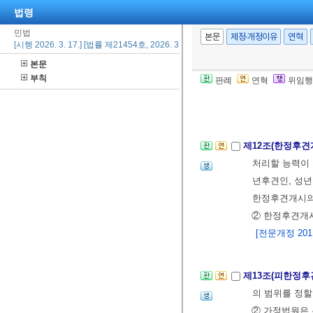
[전문개정 2011.
법령
민법
본문
제정·개정이유
연혁
[시행 2026. 3. 17.] [법률 제21454호, 2026. 3. 17., 일부개정]
제11조(성년후견
본문
의 친족, 성년
부칙
판례
연혁
위임행
판을 한다.
[전문개정 2011.
제12조(한정후견
처리할 능력이 
년후견인, 성년
한정후견개시의
② 한정후견개
[전문개정 2011.
제13조(피한정후
의 범위를 정할
② 가정법원은 