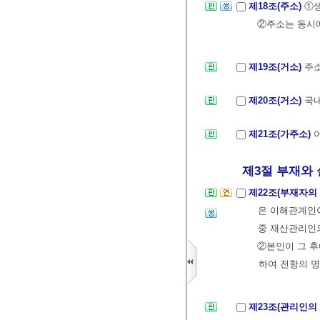
제18조(주소)
①생
②주소는 동시에
제19조(거소)
주소
제20조(거소)
국내
제21조(가주소)
제3절 부재와 
제22조(부재자의
은 이해관계인이
중 재산관리인의
②본인이 그 후
하여 전항의 명
제23조(관리인의