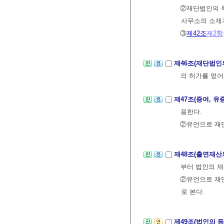
②재단법인의 목
사무소의 소재지
③
제42조
제2항
제46조(재단법인
의 허가를 얻어
제47조(증여, 유
용한다.
②유언으로 재
제48조(출연재산
부터 법인의 재
②유언으로 재
로 본다.
제49조(법인의 