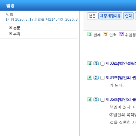
법령
제3장 법인
민법
본문
제정·개정이유
연혁
제1절 총칙
[시행 2026. 3. 17.] [법률 제21454호, 2026. 3. 17., 일부개정]
제31조(법인성립
본문
부칙
판례
연혁
위임행
제32조(비영리법
또는 재단은 주
제33조(법인설립
제34조(법인의 
가 된다.
제35조(법인의 
책임이 있다. 
②법인의 목적범
결을 집행한 사