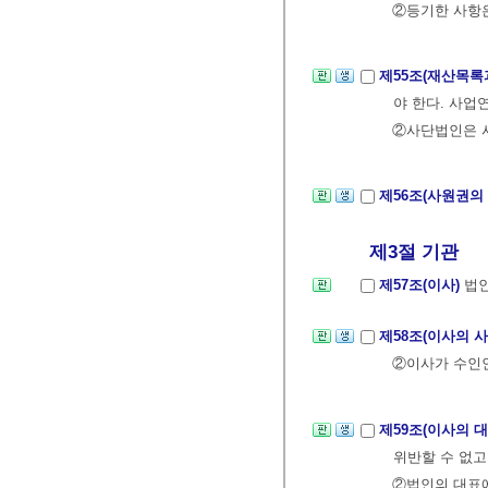
②등기한 사항은
제55조(재산목록
야 한다. 사업
②사단법인은 사
제56조(사원권의
제3절 기관
제57조(이사)
법인
제58조(이사의 
②이사가 수인인
제59조(이사의 
위반할 수 없고
②법인의 대표에