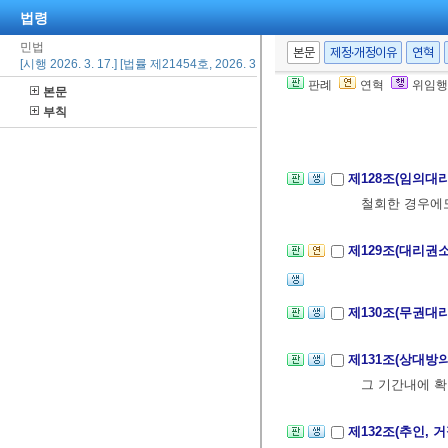
법령
제127조(대리권
민법
본문
제정·개정이유
연혁
[시행 2026. 3. 17.] [법률 제21454호, 2026. 3. 17., 일부개정]
1. 본인의 사망
판례
연혁
위임행
본문
2. 대리인의 
부칙
[전문개정 2011.
제128조(임의대
철회한 경우에도
제129조(대리권
제130조(무권대
제131조(상대방
그 기간내에 확
제132조(추인, 