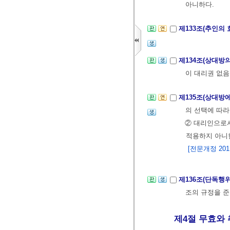
아니하다.
제133조(추인의 
제134조(상대방
이 대리권 없음
제135조(상대방
의 선택에 따라
② 대리인으로서
적용하지 아니
[전문개정 2011.
제136조(단독행
조의 규정을 준
제4절 무효와 