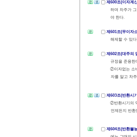
제600조(이자계
하며 차주가 그
야 한다.
제601조(무이자
해제할 수 있다
제602조(대주의
규정을 준용한
②이자없는 소비
자를 알고 차주
제603조(반환시
②반환시기의 약
언제든지 반환할
제604조(반환불
에는 그때의 