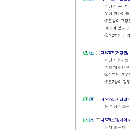
치권의 목적이 
우에 한하여 매
②전항의 규정은
계약이 있는 경
③전2항의 권리
제576조(저당권
세권의 행사로 
약을 해제할 수
②전항의 경우에
③전2항의 경우
제577조(저당권
된 지상권 또는
제578조(경매와
해제 또는 대금