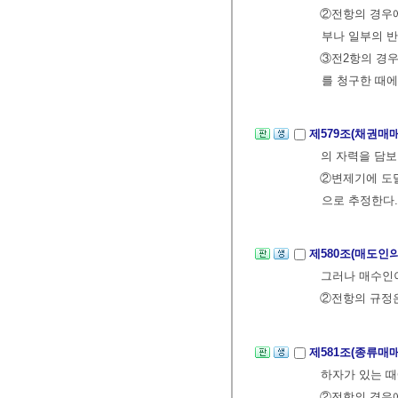
②전항의 경우에
부나 일부의 반
③전2항의 경우
를 청구한 때에
제579조(채권매
의 자력을 담보
②변제기에 도
으로 추정한다.
제580조(매도인
그러나 매수인이
②전항의 규정은
제581조(종류매
하자가 있는 때
②전항의 경우에