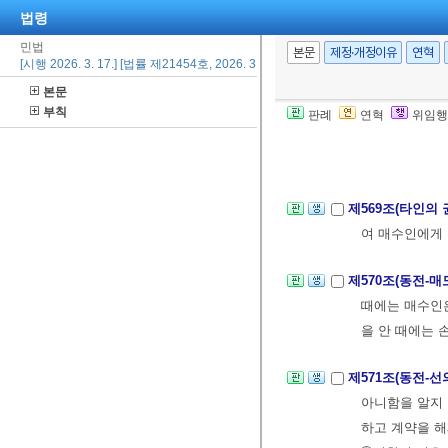
를 허용하지 
법령
민법
본문
제정·개정이유
연혁
[시행 2026. 3. 17.] [법률 제21454호, 2026. 3. 17., 일부개정]
제2관 매매의 
본문
제568조(매매의 
부칙
판례
연혁
위임행
도인에게 그 대
②전항의 쌍방
제569조(타인의
여 매수인에게
제570조(동전-
때에는 매수인은
을 안 때에는 
제571조(동전-
아니함을 알지 
하고 계약을 해