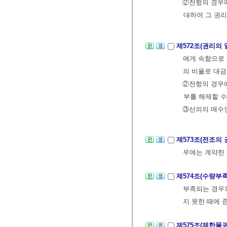
②전항의 경우
대하여 그 권리
제572조(권리의
에게 속함으로 
의 비율로 대금
②전항의 경우
부를 해제할 수
③선의의 매수인
제573조(전조의
우에는 계약한 
제574조(수량부
부족되는 경우와
지 못한 때에 
제575조(제한물