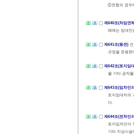
②전항의 경우에
제640조(차임연
때에는 임대인은
제641조(동전)
건
규정을 준용한
제642조(토지임
물 기타 공작
제643조(임차인
토지임대차의 
다.
제644조(전차인
토지임차인이 적
기타 지상시설