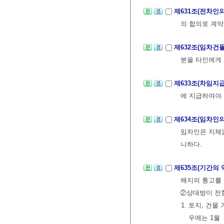
제631조(전차인
의 합의로 계약
제632조(임차건
분을 타인에게
제633조(차임지
에 지급하여야 
제634조(임차인
임차인은 지체없
니하다.
제635조(기간의
해지의 통고를 
②상대방이 전항
1. 토지, 건
우에는 1월