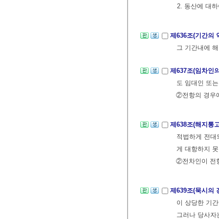
2. 동산에 대
제636조(기간의
그 기간내에 해
제637조(임차인
도 임대인 또
②전항의 경우에
제638조(해지통
적법하게 전대
게 대항하지 못
②전차인이 전
제639조(묵시의 
이 상당한 기간
그러나 당사자