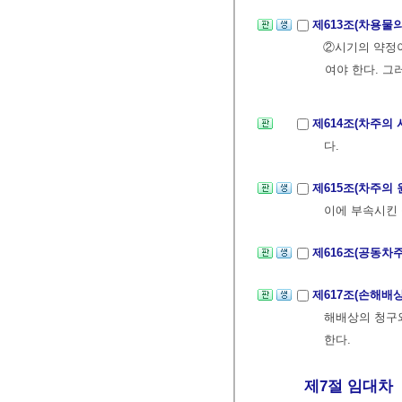
제613조(차용물
②시기의 약정이
여야 한다. 그
제614조(차주의 
다.
제615조(차주의
이에 부속시킨 
제616조(공동차
제617조(손해배
해배상의 청구
한다.
제7절 임대차