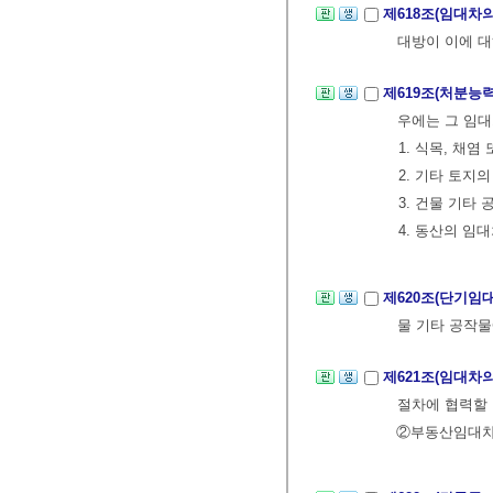
제618조(임대차
대방이 이에 대
제619조(처분능
우에는 그 임대
1. 식목, 채
2. 기타 토지
3. 건물 기타
4. 동산의 임
제620조(단기임
물 기타 공작물
제621조(임대차
절차에 협력할 
②부동산임대차