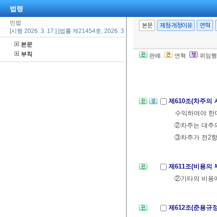
제608조(차주에
법령
매 기타 여하한
민법
본문
제정·개정이유
연혁
[시행 2026. 3. 17.] [법률 제21454호, 2026. 3. 17., 일부개정]
제6절 사용대
본문
제609조(사용대
부칙
판례
연혁
위임행
적물을 인도할 
력이 생긴다.
제610조(차주의 
수익하여야 한
②차주는 대주의
③차주가 전2항
제611조(비용의 
②기타의 비용
제612조(준용규