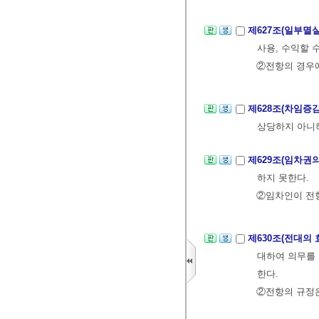
제627조(일부멸
사용, 수익할 
②전항의 경우에
제628조(차임증
상당하지 아니하
제629조(임차권의
하지 못한다.
②임차인이 전항
제630조(전대의 
대하여 의무를 
한다.
②전항의 규정