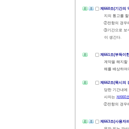
제660조(기간의
지의 통고를 할
②전항의 경우에
③기간으로 보
이 생긴다.
제661조(부득이
계약을 해지할 
해를 배상하여야
제662조(묵시의 
당한 기간내에 
사자는
제660
②전항의 경우에
제663조(사용자
무자 또는 파산