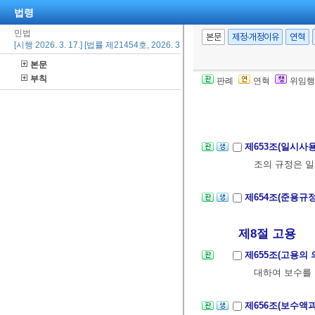
그 건물 기타 
법령
민법
제651조
삭제
<20
본문
제정·개정이유
연혁
[시행 2026. 3. 17.] [법률 제21454호, 2026. 3. 17., 일부개정]
[2016. 1.
본문
부칙
판례
연혁
위임행
제652조(강행규
조
의 규정에 
제653조(일시사
조의 규정은 
제654조(준용규
제8절 고용
제655조(고용의 
대하여 보수를 
제656조(보수액