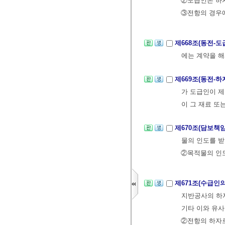
②도급인은 하자
③전항의 경우
제668조(동전-
에는 계약을 해
제669조(동전-
가 도급인이 제
이 그 재료 또
제670조(담보책
물의 인도를 받
②목적물의 인도
제671조(수급인
지반공사의 하자
기타 이와 유사
②전항의 하자로