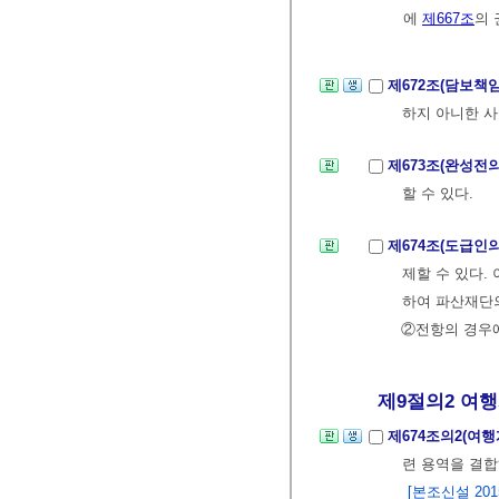
에
제667조
의 
제672조(담보책
하지 아니한 사
제673조(완성전
할 수 있다.
제674조(도급인
제할 수 있다.
하여 파산재단의
②전항의 경우에
제9절의2 여
제674조의2(여
련 용역을 결
[본조신설 2015.