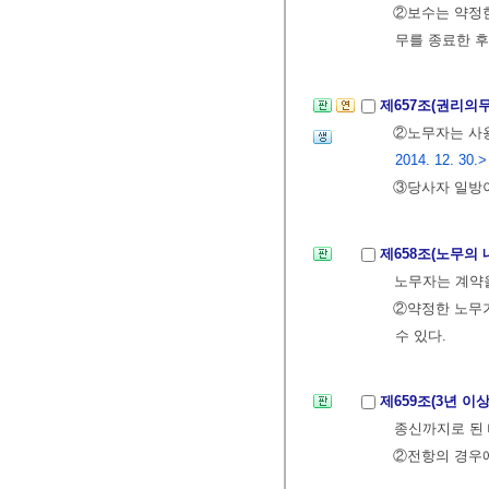
②보수는 약정한
무를 종료한 후
제657조(권리의
②노무자는 사
2014. 12. 30.>
③당사자 일방이
제658조(노무의
노무자는 계약을
②약정한 노무가
수 있다.
제659조(3년 
종신까지로 된 
②전항의 경우에