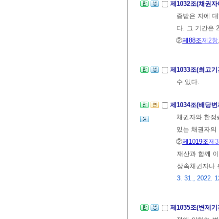
제1032조(채권자
증받은 자에 대
다. 그 기간은
②
제88조
제2항
제1033조(최고
수 있다.
제1034조(배당변
채권자와 한정승
있는 채권자의 
②
제1019조
제
재산과 함께 이
상속채권자나 
3. 31., 2022. 1
제1035조(변제