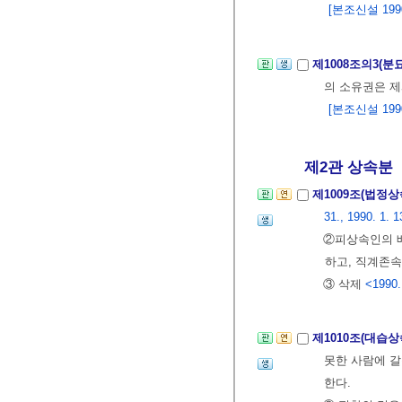
[본조신설 1990.
제1008조의3(분
의 소유권은 제
[본조신설 1990.
제2관 상속분
제1009조(법정
31., 1990. 1. 1
②피상속인의 
하고, 직계존
③ 삭제
<1990.
제1010조(대습
못한 사람에 갈
한다.