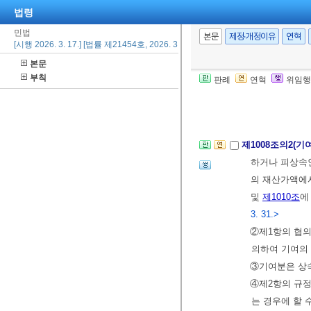
한다.
법령
민법
본문
제정·개정이유
연혁
제1008조(특별
[시행 2026. 3. 17.] [법률 제21454호, 2026. 3. 17., 일부개정]
는 경우에 그 
본문
다만, 증여나 
부칙
판례
연혁
위임행
의 재산의 유지
그러하지 아니
제1008조의2(기
하거나 피상속인
의 재산가액에
및
제1010조
에
3. 31.>
②제1항의 협의
의하여 기여의
③기여분은 상속
④제2항의 규
는 경우에 할 수