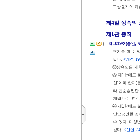
구상권자의 과
제4절 상속의 승
제1관 총칙
제1019조(승인,
포기를 할 수 
있다.
<개정 199
②상속인은 제1
③ 제1항에도 
실”이라 한다)
라 단순승인한 
개월 내에 한정
④ 제1항에도
단순승인한 경우
수 있다. 미성
같다.
<신설 202