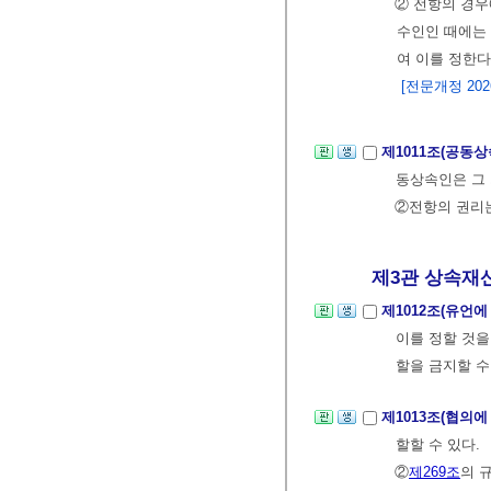
② 전항의 경
수인인 때에는
여 이를 정한다
[전문개정 2026.
제1011조(공동
동상속인은 그 
②전항의 권리는
제3관 상속재산
제1012조(유언
이를 정할 것을
할을 금지할 수
제1013조(협의에
할할 수 있다.
②
제269조
의 