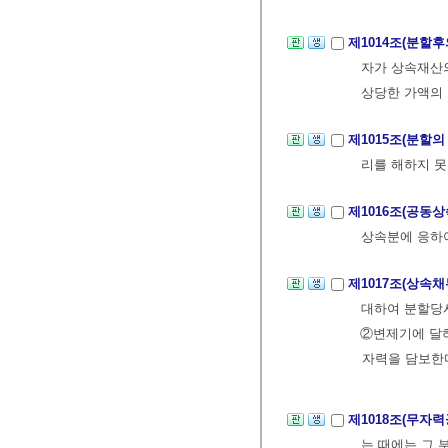
제1014조(분할
자가 상속재산의
상당한 가액의 
제1015조(분할의
리를 해하지 못
제1016조(공동
상속분에 응하
제1017조(상속
대하여 분할당
②변제기에 달
자력을 담보한
제1018조(무자
는 때에는 그 