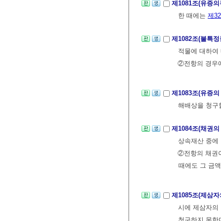
제1081조(유증
한 때에는
제3
제1082조(불특
적물에 대하여 
②전항의 경우
제1083조(유증
해배상을 청구할
제1084조(채권
상속재산 중에 
②전항의 채권이
때에도 그 금액
제1085조(제삼
시에 제삼자의
청구하지 못한