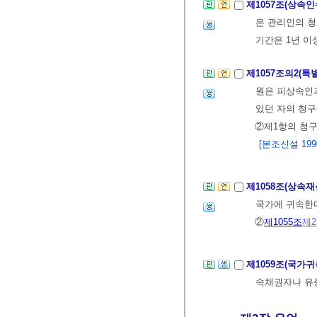
제1057조(상속
은 관리인의 청
기간은 1년 이
제1057조의2(
원은 피상속인과
있던 자의 청구
②제1항의 청
[본조신설 1990.
제1058조(상속
국가에 귀속한
②
제1055조
제
제1059조(국가
속채권자나 유증