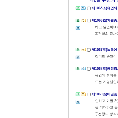
제2절 유언의 
제1065조(유언
제1066조(자필
하고 날인하여야
②전항의 증서에
제1067조(녹음에
참여한 증인이 
제1068조(공정
유언의 취지를 
또는 기명날인
제1069조(비밀
인하고 이를 2
을 기재하고 유
②전항의 방식에