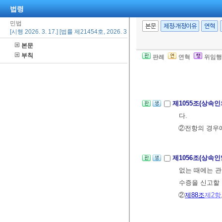
제1053조(상속
법령
의한 피상속인
민법
이를 공고하여
본문
제정·개정이유
연혁
[시행 2026. 3. 17.] [법률 제21454호, 2026. 3. 17., 일부개정]
②
제24조 내지
본문
부칙
판례
연혁
위임행
제1054조(재산
속재산의 목록을
제1055조(상속
다.
②전항의 경우에
제1056조(상속
없는 때에는 관
수증을 신고할 
②
제88조
제2항