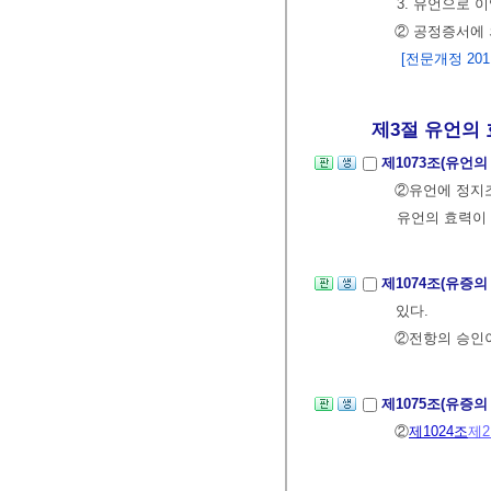
3. 유언으로 
② 공정증서에
[전문개정 2011.
제3절 유언의 
제1073조(유언
②유언에 정지조
유언의 효력이 
제1074조(유증의
있다.
②전항의 승인이
제1075조(유증의
②
제1024조
제