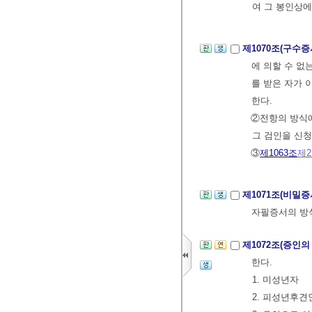
여 그 봉인상에
제1070조(구수
에 의할 수 없
를 받은 자가 
한다.
②전항의 방식에
그 검인을 신청
③
제1063조
제
제1071조(비밀
자필증서의 방
제1072조(증인
한다.
1. 미성년자
2. 피성년후