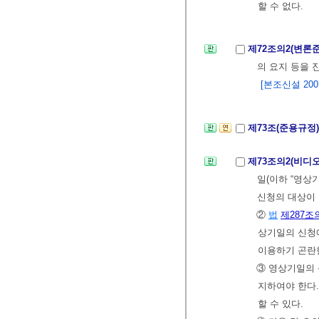
할 수 없다.
제72조의2(변론
의 요지 등을 
[본조신설 2007.
제73조(준용규정
제73조의2(비디
일(이하 “영상
신청의 대상이 
②
법
제287조
상기일의 신청
이용하기 곤란한
③ 영상기일의 
지하여야 한다.
할 수 있다.