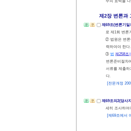
주의 효력을 
제2장 변론과 
제69조(변론기일
로 제1회 변론
② 법원은 변론
력하여야 한다.
③
법
제258조
변론준비절차에
서류를 제출하게
다.
[전문개정 2009.
제69조의2(당사
세히 조사하여야
[제69조에서 이동 