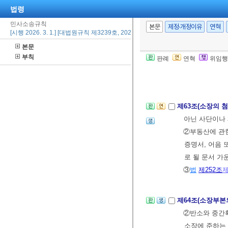
[본조신설 2007.
법령
[종전 제62조는 
민사소송규칙
본문
제정·개정이유
연혁
[시행 2026. 3. 1.] [대법원규칙 제3239호, 2026. 1. 29., 일부개정]
본문
제62조의2(증거
부칙
판례
연혁
위임행
때에는 소장에
[제62조에서 이동 
제63조(소장의 
아닌 사단이나 
②부동산에 관
증명서, 어음 
로 될 문서 가
③
법
제252조
제
제64조(소장부본
②반소와 중간
소장에 준하는 