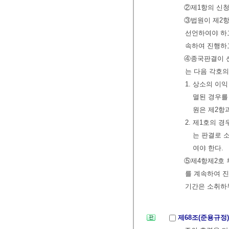
②제1항의 신청
③법원이 제2항
선언하여야 하고
속하여 진행하
④종국판결이 선
는 다음 각호의
1. 상소의 이
멸된 경우를
원은 제2항
2. 제1호의 
는 판결로 
여야 한다.
⑤제4항제2호
를 계속하여 진
기간은 소취하
제68조(준용규정