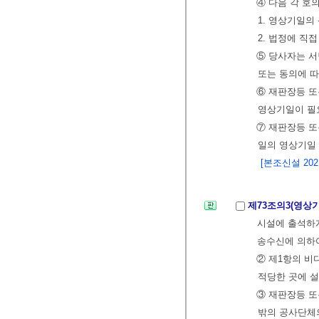
④ 다음 각 호
1. 영상기일의
2. 법정에 직
⑤ 당사자는 서
또는 동의에 
⑥ 재판장등 또
영상기일이 필
⑦ 재판장등 또
일의 영상기일 
[본조신설 2021.
제73조의3(영상
시설에 출석하
송수신에 의하여
② 제1항의 비
적당한 곳에 설
③ 재판장등 또
밖의 공사단체의