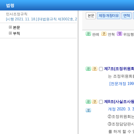
② 제1항의 
법령
[본조신설 2021.
민사조정규칙
본문
제정·개정이유
연혁
[시행 2021. 11. 18.] [대법원규칙 제3002호, 2021. 10. 29., 일부개정]
본문
제6조의3(비디오
부칙
판례
연혁
위임행
안을 도출하거나
장치에 의한 중
[본조신설 2021.
제7조(조정위원
는 조정위원회를
[전문개정 1992.
제8조(사실조사등
개정 2020. 3. 3
②조정위원회는 
③조정담당판사
를 하게 할 수 