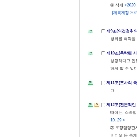
④ 삭제
<2020.
[제목개정 2020.
제9조(의견청취의
청취를 촉탁할 
제10조(촉탁된 
상당하다고 인
하게 할 수 있다
제11조(조사의 
다.
제12조(전문적인
때에는, 소속법
10. 29.>
② 조정담당판
비디오 등 중