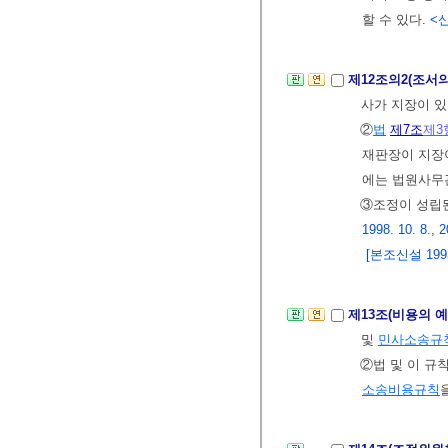
할 수 있다.
<신
제12조의2(조서
사가 지장이 있
②
법
제7조
제3
재판장이 지장
에는 법원사무
③조정이 성립
1998. 10. 8., 2
[본조신설 1993.
제13조(비용의 
및
민사소송규
②법 및 이 규
소송비용규칙