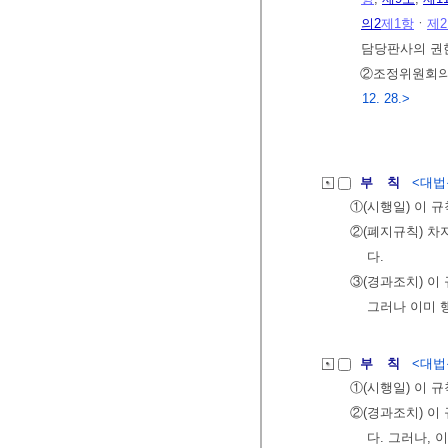
의2
제1항
ㆍ
제
담당판사의 권
②조정위원회의
12. 28.>
부 칙
<대법원
①(시행일) 이 규
②(폐지규칙) 
다.
③(경과조치) 이
그러나 이미 
부 칙
<대법원
①(시행일) 이 규
②(경과조치) 이
다. 그러나,