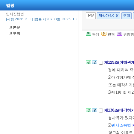
경우에는 매수인
법령
②제1항의 신청
민사집행법
본문
제정·개정이유
연혁
[시행 2026. 2. 1.] [법률 제20733호, 2025. 1. 31., 일부개정]
본문
제128조(매각허
부칙
판례
연혁
위임행
로 매각한 때에
②제1항의 결
제129조(이해관
정에 대하여 즉
②매각허가에 정
또는 매각허가
③제1항 및 제
제130조(매각허
청사유가 있다거
②
민사소송법
항고의 이유로 