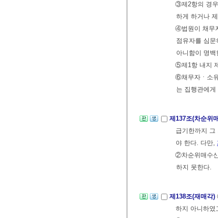
③제2항의 경우
하게 하거나 제
④법원이 채무자
점유자를 심문하
아니함이 명백한
⑤제1항 내지 
⑥채무자ㆍ소유자
는 집행관에게 
제137조(차순
급기한까지 그
야 한다. 다만,
②차순위매수신
하지 못한다.
제138조(재매각)
하지 아니하였