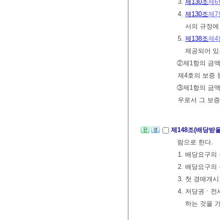
3.
제130조
제6
4.
제130조
제7
서의 규정에
5.
제138조
제4
제공되어 있
②제1항의 금액
제4호의 보증 
③제1항의 금액
우로서 그 보증
제148조(배당받
람으로 한다.
1. 배당요구
2. 배당요구의
3. 첫 경매
4. 저당권ㆍ
하는 것을 