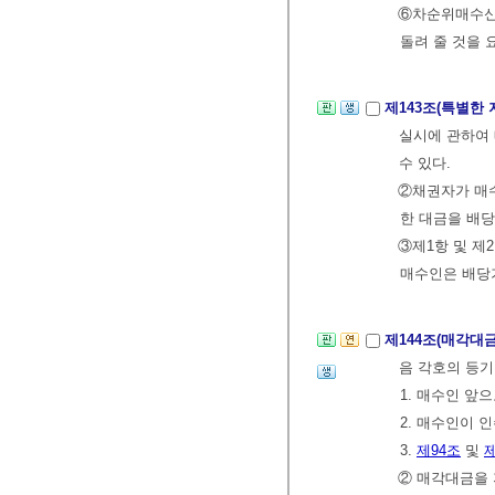
⑥차순위매수신
돌려 줄 것을 
제143조(특별한
실시에 관하여
수 있다.
②채권자가 매
한 대금을 배당
③제1항 및 제
매수인은 배당기
제144조(매각대
음 각호의 등기
1. 매수인 앞
2. 매수인이 
3.
제94조
및
제
② 매각대금을