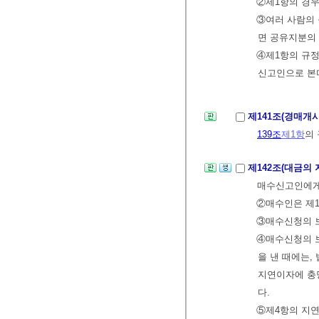
②제1항의 경
③여러 사람의 
면 공유지분의 
④제1항의 규
신고인으로 본
제141조(경매개
139조
제1항
의
제142조(대금의 
매수신고인에게
②매수인은 제
③매수신청의 보
④매수신청의 
을 낸 때에는,
지연이자에 충
다.
⑤제4항의 지