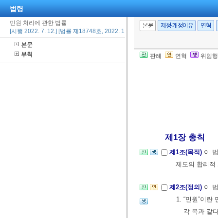
법령
민원 처리에 관한 법률
본문
제정·개정이유
연혁
[시행 2022. 7. 12.] [법률 제18748호, 2022. 1. 11., 타법개정]
본문
부칙
판례
연혁
위임행
제1장 총칙
제1조(목적)
이 
제도의 합리적
제2조(정의)
이 
1. “민원”이
각 목과 같다