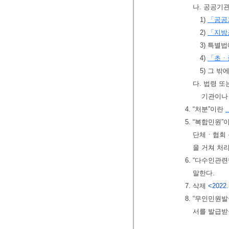
나. 공공기
1)
「공공
2)
「지방
3) 특별
4)
「초ㆍ
5) 그 밖
다. 법령 
기관이나
4. “처분”이란
5. “복합민원
단체ㆍ협회 
을 거쳐 처
6. “다수인관
말한다.
7. 삭제
<2022.
8. “무인민원
서를 발급받