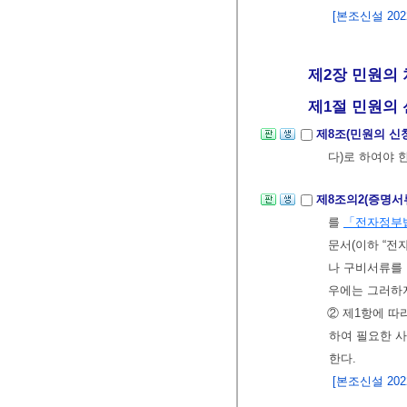
[본조신설 2022.
제2장 민원의 
제1절 민원의 신
제8조(민원의 신
다)로 하여야 한
제8조의2(증명서
를
「전자정부
문서(이하 “전
나 구비서류를 
우에는 그러하
② 제1항에 따
하여 필요한 
한다.
[본조신설 2022.