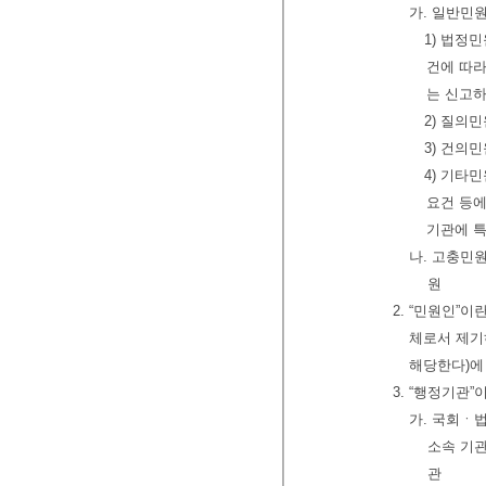
가. 일반민
1) 법정
건에 따
는 신고하
2) 질의
3) 건의
4) 기타
요건 등
기관에 
나. 고충민원
원
2. “민원인”
체로서 제기
해당한다)에
3. “행정기관”
가. 국회ㆍ
소속 기관
관