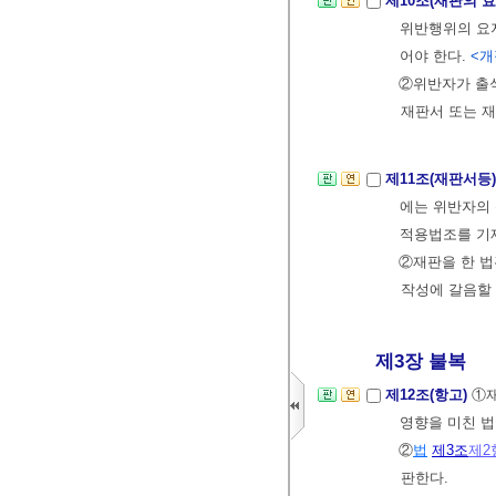
제10조(재판의 
위반행위의 요
어야 한다.
<개정
②위반자가 출
재판서 또는 
제11조(재판서등
에는 위반자의 
적용법조를 기
②재판을 한 
작성에 갈음할 
제3장 불복
제12조(항고)
①재
영향을 미친 법
②
법
제3조
제2
판한다.