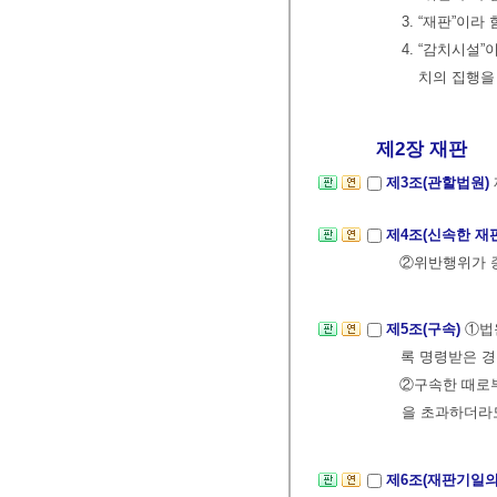
3. “재판”이
4. “감치시설
치의 집행을
제2장 재판
제3조(관할법원)
제4조(신속한 재
②위반행위가 종
제5조(구속)
①법
록 명령받은 경
②구속한 때로부
을 초과하더라도
제6조(재판기일의