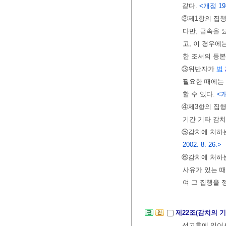
같다.
<개정 1988
②제1항의 집행
다만, 급속을 
고, 이 경우에
한 조서의 등
③위반자가
법
필요한 때에는
할 수 있다.
<개
④제3항의 집행
기간 기타 감
⑤감치에 처하는
2002. 8. 26.>
⑥감치에 처하는
사유가 있는 때
여 그 집행을 
제22조(감치의 
선고후에 있어서