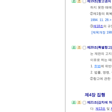
제19조(항고권의
하지 못한 때에
②제1항의 회복
1994. 11. 28.>
③
제18조
의 규
[제목개정 1988. 
제20조(특별항고
는 재판의 고지
이유로 하는 때
1.
헌법
에 위
2. 법률, 명
②항고에 관한 
제4장 집행
제21조(감치에 
다.
제13조
및