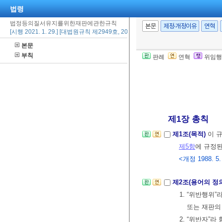
법령
법정등의질서유지를위한재판에관한규칙
본문
제정·개정이유
연혁
[시행 2021. 1. 29.] [대법원규칙 제2949호, 2021. 1. 29., 타법개정]
본문
부칙
판례
연혁
위임행
제1장 총칙
제1조(목적)
이 
제5항
에 규정된
<개정 1988. 5.
제2조(용어의 정
1. “위반행위”
또는 재판의
2. “위반자”라