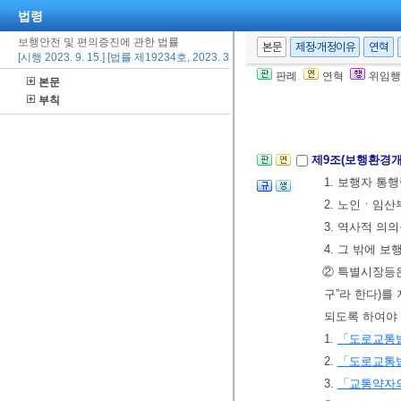
1. 지역계획에
법령
2. 보행안전 
보행안전 및 편의증진에 관한 법률
본문
제정·개정이유
연혁
[시행 2023. 9. 15.] [법률 제19234호, 2023. 3. 14., 타법개정]
3. 그 밖에 
판례
연혁
위임행
본문
② 지역위원회
부칙
[본조신설 2020.
제9조(보행환경
1. 보행자 통
2. 노인ㆍ임
3. 역사적 의
4. 그 밖에 
② 특별시장등
구”라 한다)를
되도록 하여야
1.
「도로교통
2.
「도로교통
3.
「교통약자