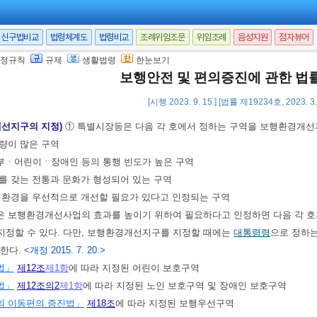
 관한 사항
및 편의증진에 관한 지역 주요 정책의 수립 및 조정에 관한 사항
신구법비교
법령체계도
법령비교
조례위임조문
위임조례
음성지원
점자뷰어
보행안전 및 편의증진에 관련된 사항으로서 위원장이 부의하는 사항
정규칙
규제
생활법령
한눈보기
의 구성ㆍ운영 등에 필요한 사항은
대통령령
으로 정하는 바에 따라 해당 지
보행안전 및 편의증진에 관한 법
 12. 22.]
[시행 2023. 9. 15.] [법률 제19234호, 2023. 
개선지구의 지정)
① 특별시장등은 다음 각 호에서 정하는 구역을 보행환경개선
행량이 많은 구역
산부ㆍ어린이ㆍ장애인 등의 통행 빈도가 높은 구역
의를 갖는 전통과 문화가 형성되어 있는 구역
보행환경을 우선적으로 개선할 필요가 있다고 인정되는 구역
은 보행환경개선사업의 효과를 높이기 위하여 필요하다고 인정하면 다음 각 호
 지정할 수 있다. 다만, 보행환경개선지구를 지정할 때에는
대통령령
으로 정하
 한다.
<개정 2015. 7. 20.>
법」
제12조
제1항
에 따라 지정된 어린이 보호구역
법」
제12조의2
제1항
에 따라 지정된 노인 보호구역 및 장애인 보호구역
의 이동편의 증진법」
제18조
에 따라 지정된 보행우선구역