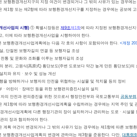
은 보행환경개선지구의 지정 여건이 변경되거나 그 밖의 사유가 있는 경우에는
 제1항 또는 제2항에 따라 보행환경개선지구를 지정하는 경우에는 공보에 고
개선사업의 시행)
① 특별시장등은
제9조
제1항
에 따라 지정된 보행환경개선
고, 이에 따라 보행환경개선사업을 시행하여야 한다.
른 보행환경개선사업계획에는 다음 각 호의 사항이 포함되어야 한다.
<개정 2013.
신설, 단절된 보행자길의 연결 등 보행자길 조성
의 전통 및 문화와 조화를 이루는 보행자길의 조성
도의 분리, 고원식(高原式) 횡단보도(주변 도로보다 약간 높게 만든 횡단보도)의
설치와 유지ㆍ보수 및 성능 개선
통행을 방해하거나 보행자의 안전을 위협하는 시설물 및 적치물 등의 정비
산부ㆍ어린이ㆍ장애인 등을 위한 보행편의증진시설의 설치
 보행자의 안전과 편의증진을 위한 것으로서 행정안전부와 국토교통부의
공동부령
 제1항에 따라 보행환경개선사업계획을 수립하려는 경우에는 지역 주민 및 관
환경개선사업계획에 다른 행정기관의 장이 설치하거나 관리하는 도로ㆍ시설물 등
관의 장과 협의하여야 한다.
 계획 여건이 변경되거나 그 밖의 사유가 있는 경우에는 제1항에 따른 보행
른 보행환경개선사업계획의 변경에 관하여는 제3항을 준용한다. 다만,
대통령