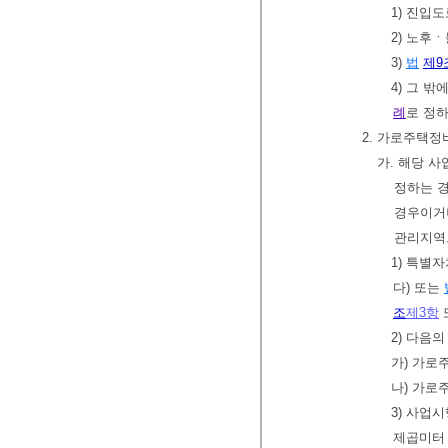
1) 진입
2) 노후
3)
법
제9
4) 그 
례
로 정
2. 가로주택정
가. 해당 
정하는 
경우이거
관리지역으
1) 특별
다) 또는
조
제3항
2) 다음
가) 가로
나) 가로
3) 사업
제곱미터