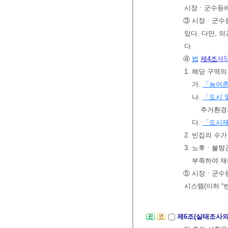
시장ㆍ군수등에
③ 시장ㆍ군수
있다. 다만, 
다.
④
법
제4조
제
1. 해당 구역
가.
「농어
나.
「도시 
주거환경
다.
「도시재
2. 빈집의 수
3. 노후ㆍ불량
부족하여 재
⑤ 시장ㆍ군수
시스템(이하 “
제6조(실태조사의