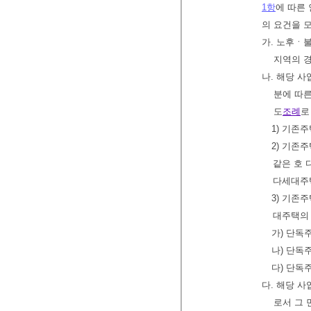
1항
에 따른
의 요건을 
가. 노후ㆍ
지역의 경
나. 해당 사
분에 따른
도
조례
로
1) 기존
2) 기존
같은 호 
다세대주택
3) 기존
대주택의 
가) 단독
나) 단독
다) 단독
다. 해당 
로서 그 