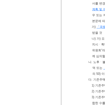
서를 변경
계획 및 
우 또는
본문에 따
가)
「국토
받을 것
나) 가) 
치시ㆍ특
위원회”라
께 심의할
나. 노후ㆍ
역 또는
의 50) 
다. 기존주
1) 기존
2) 기존
3) 기존
합한 수를