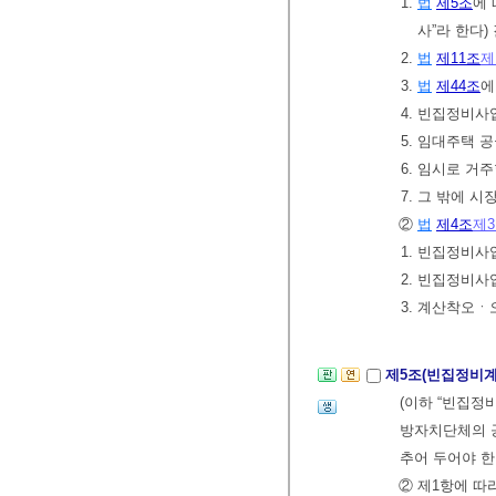
1.
법
제5조
에 
사”라 한다)
2.
법
제11조
제
3.
법
제44조
에
4. 빈집정비사
5. 임대주택 
6. 임시로 거
7. 그 밖에
②
법
제4조
제
1. 빈집정비사
2. 빈집정비
3. 계산착오ㆍ
제5조(빈집정비계
(이하 “빈집정
방자치단체의 공
추어 두어야 한
② 제1항에 따