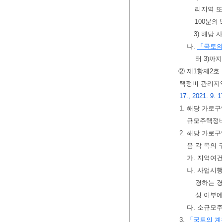
리지역 
100분의 
3) 해당
나.
「국토의
터 3)까
② 제1항제2호
택정비 관리지
17., 2021. 9. 1
1. 해당 가로
규모주택정비
2. 해당 가로
음 각 목의 
가. 지역여
나. 사업시
경하는 
성 여부
다. 소규모
3.
「국토의 계