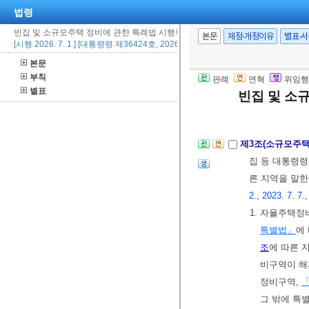
법령
2.
「건축법」
빈집 및 소규모주택 정비에 관한 특례법 시행령
여 보유하고
본문
제정·개정이유
별표·
[시행 2026. 7. 1.] [대통령령 제36424호, 2026. 6. 23., 타법개정]
조
제1항
에 
본문
3. 삭제
<2025.
부칙
판례
연혁
위임행
4.
「주택법 
별표
빈집 및 소
5. 별장 등 
제3조(소규모주택
집 등 대통령령
른 지역을 말한
2., 2023. 7. 7.
1. 자율주택
특별법」
에
조
에 따른 
비구역이 해
정비구역,
그 밖에 