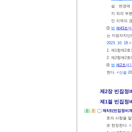
설ㆍ변경에 
지 외의 부
인 지역의 
③
법
제43조
제
는 지방자치단
2023. 10. 18.>
1. 제1항제2
2. 제2항제2
④
법
제2조
제
한다.
<신설 2022
제2장 빈집정
제1절 빈집정비
제4조(빈집정비계
호의 사항을 말
로 한정한다.
<