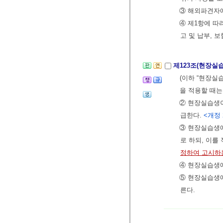
③ 해외파견자
④ 제1항에 따
고 및 납부, 
제123조(현장실
(이하 “현장실
을 적용할 때는
② 현장실습생
급한다.
<개정 2
③ 현장실습생
로 하되, 이
정하여 고시하
④ 현장실습생
⑤ 현장실습생에
른다.