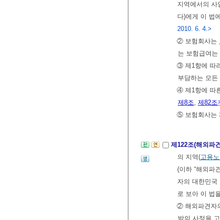
지역에서의 사
다)에게 이 법
2010. 6. 4.>
② 보험회사는
는 보험급여는
③ 제1항에 
부담하는 모든
④ 제1항에 따
제8조
,
제82조
⑤ 보험회사는 
제122조(해외파
의 지역(
고용노
(이하 “해외파
자의 대한민국 
로 보아 이 법
② 해외파견자의
밖의 사정을 