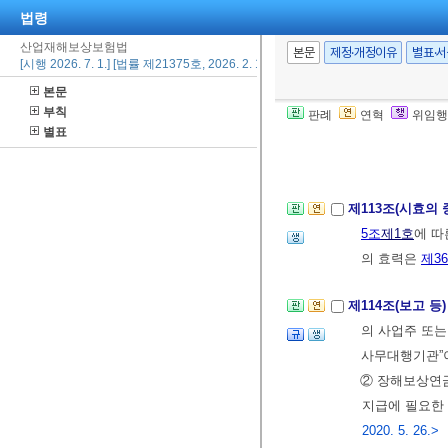
법령
1.
제36조
제1
산업재해보상보험법
2.
제45조
에 
본문
제정·개정이유
별표·
[시행 2026. 7. 1.] [법률 제21375호, 2026. 2. 19., 일부개정]
3.
제46조
에 
본문
4.
제89조
에 
부칙
판례
연혁
위임행
5.
제90조
제1
별표
② 제1항에 따
제113조(시효의 
5조
제1호
에 따
의 효력은
제3
제114조(보고 등
의 사업주 또는
사무대행기관”이
② 장해보상연금
지급에 필요한
2020. 5. 26.>