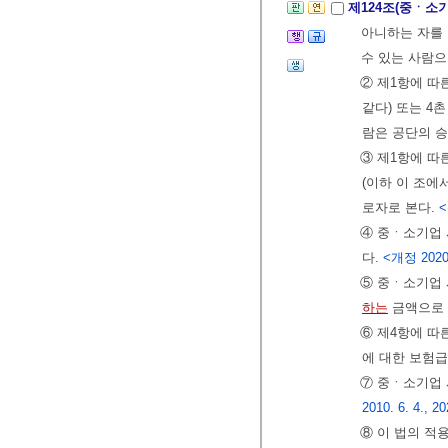
제124조(중ㆍ소
아니하는 자를 
수 있는 사람으
② 제1항에 따
같다) 또는 4
람은 공단의 승
③ 제1항에 따
(이하 이 조에
로자로 본다.
<
④ 중ㆍ소기업
다.
<개정 2020.
⑤ 중ㆍ소기업
하는
금액으로 
⑥ 제4항에 따
에 대한 보험급
⑦ 중ㆍ소기업
2010. 6. 4., 20
⑧ 이 법의 적