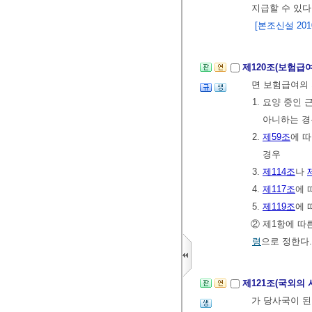
지급할 수 있다
[본조신설 2010.
제120조(보험급
면 보험급여의 
1. 요양 중인
아니하는 경
2.
제59조
에 
경우
3.
제114조
나
4.
제117조
에 
5.
제119조
에 
② 제1항에 따
령
으로 정한다.
제121조(국외의
가 당사국이 된