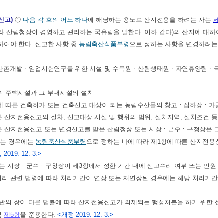
신고)
①
다음 각 호의 어느 하나
에 해당하는 용도로 산지전용을 하려는 자는
제
라 산림청장이 경영하고 관리하는 국유림을 말한다. 이하 같다)의 산지에 대
여야 한다. 신고한 사항 중
농림축산식품부령
으로 정하는 사항을 변경하려는
ㆍ산촌개발ㆍ임업시험연구를 위한 시설 및 수목원ㆍ산림생태원ㆍ자연휴양림ㆍ
의 주택시설과 그 부대시설의 설치
에 따른 건축허가 또는 건축신고 대상이 되는 농림수산물의 창고ㆍ집하장ㆍ가
른 산지전용신고의 절차, 신고대상 시설 및 행위의 범위, 설치지역, 설치조건 
른 산지전용신고 또는 변경신고를 받은 산림청장 또는 시장ㆍ군수ㆍ구청장은 그 
하는 경우에는
농림축산식품부령
으로 정하는 바에 따라 제1항에 따른 산지전용
, 2019. 12. 3.>
는 시장ㆍ군수ㆍ구청장이 제3항에서 정한 기간 내에 신고수리 여부 또는 민원
처리 관련 법령에 따라 처리기간이 연장 또는 재연장된 경우에는 해당 처리기간
관의 장이 다른 법률에 따라 산지전용신고가 의제되는 행정처분을 하기 위한
및
제5항
을 준용한다.
<개정 2019. 12. 3.>