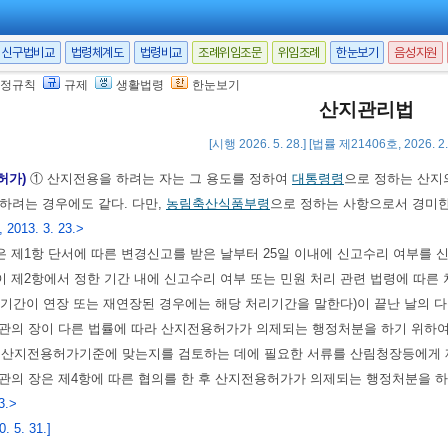
자로부터 해당 산지를 상속받아 계속 소유한 자
른 산지의 매수 청구를 받은 산림청장은 예산의 범위에서 이를 매수하여야 한다
신구법비교
법령체계도
법령비교
조례위임조문
위임조례
한눈보기
음성지원
라 산지를 매수할 때에는
제13조
제2항
ㆍ제3항을 준용하며, 매수절차 등에 관
 5. 31.]
정규칙
규제
생활법령
한눈보기
산지관리법
[시행 2026. 5. 28.] [법률 제21406호, 2026. 
허가 등
허가)
① 산지전용을 하려는 자는 그 용도를 정하여
대통령령
으로 정하는 산지
하려는 경우에도 같다. 다만,
농림축산식품부령
으로 정하는 사항으로서 경미한
, 2013. 3. 23.>
 제1항 단서에 따른 변경신고를 받은 날부터 25일 이내에 신고수리 여부를 
 제2항에서 정한 기간 내에 신고수리 여부 또는 민원 처리 관련 법령에 따른
기간이 연장 또는 재연장된 경우에는 해당 처리기간을 말한다)이 끝난 날의 다
기관의 장이 다른 법률에 따라 산지전용허가가 의제되는 행정처분을 하기 위하
 산지전용허가기준에 맞는지를 검토하는 데에 필요한 서류를 산림청장등에게 
관의 장은 제4항에 따른 협의를 한 후 산지전용허가가 의제되는 행정처분을 
3.>
 5. 31.]