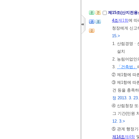
제15조(산지전용
4조
제1항
에 따
청장에게 신고하
15.>
1. 산림경영
설치
2. 농림어업인
3.
「건축법」
② 제1항에 따
③ 제1항에 따
건 등을 충족
정 2013. 3. 23.
④ 산림청장 또
그 기간(민원 
12. 3.>
⑤ 관계 행정기
제14조
제4항