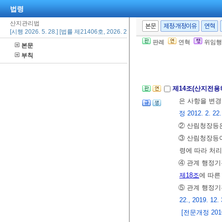
2. 제1호의 
법령
② 제1항에 따
산지관리법
본문
제정·개정이유
연혁
③ 제2항에 따
[시행 2026. 5. 28.] [법률 제21406호, 2026. 2. 27., 일부개정]
[전문개정 2010.
판례
연혁
위임행
본문
부칙
제3절 산지전용
제14조(산지전용
은 사항을 변경
정 2012. 2. 22.
② 산림청장등은
③ 산림청장등이
령에 따라 처리
④ 관계 행정
제18조
에 따른
⑤ 관계 행정기
22., 2019. 12. 
[전문개정 2010.