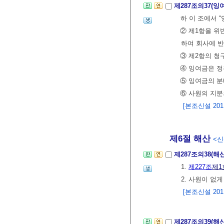
제287조의37(잉
하 이 조에서 
② 제1항을 위
하여 회사에 반
③ 제2항의 청
④ 잉여금은 정
⑤ 잉여금의 분
⑥ 사원의 지분
[본조신설 2011.
제6절 해산
<신설
제287조의38(해
1.
제227조
제1
2. 사원이 없게
[본조신설 2011.
제287조의39(해