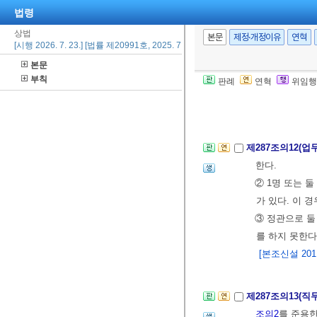
[본조신설 2011.
법령
상법
본문
제정·개정이유
연혁
[시행 2026. 7. 23.] [법률 제20991호, 2025. 7. 22., 일부개정]
제287조의11(
본문
만 자기 또는 
부칙
판례
연혁
위임행
니한다.
[본조신설 2011.
제287조의12(업
한다.
② 1명 또는 
가 있다. 이 
③ 정관으로 둘
를 하지 못한다
[본조신설 2011.
제287조의13(
조의2
를 준용한