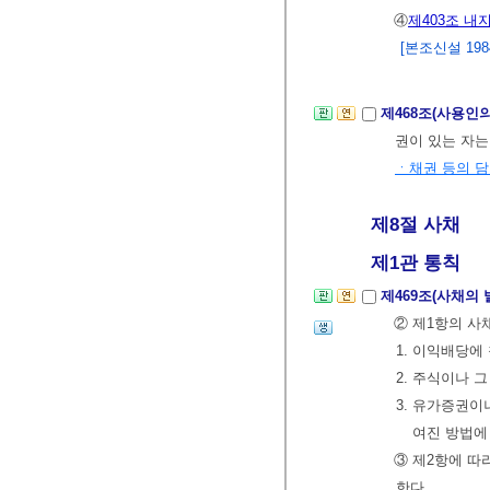
④
제403조 내지
[본조신설 1984.
제468조(사용인
권이 있는 자
ㆍ채권 등의 
제8절 사채
제1관 통칙
제469조(사채의 
② 제1항의 사
1. 이익배당에
2. 주식이나 
3. 유가증권이
여진 방법에
③ 제2항에 따
한다.