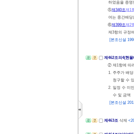
하였음을 증명
⑤
제340조
제1
여는 중간배
⑥
제399조
제2
제3항의 규정
[본조신설 1998.
제462조의4(현
② 제1항에 따
1. 주주가 배
청구할 수 
2. 일정 수 
수 및 금액
[본조신설 2011.
제463조
삭제
<20