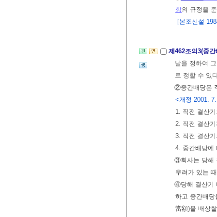
항
의 규정을 
[본조신설 1984.
제462조의3(중
날을 정하여 그
로 정할 수 있
②중간배당은 
<개정 2001. 7. 
1. 직전 결산
2. 직전 결
3. 직전 결
4. 중간배당에
③회사는 당해
우려가 있는 
④당해 결산기
하고 중간배당을
當額)을 배상할