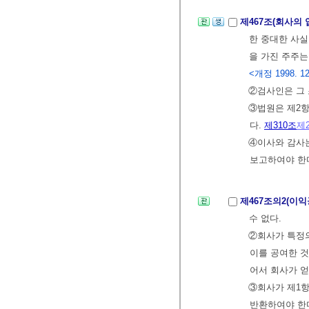
제467조(회사의
한 중대한 사실
을 가진 주주는
<개정 1998. 12
②검사인은 그 
③법원은 제2항
다.
제310조
제
④이사와 감사
보고하여야 한
제467조의2(이
수 없다.
②회사가 특정
이를 공여한 것
어서 회사가 얻
③회사가 제1항
반환하여야 한다