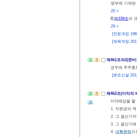
명부에 기재된 
20.>
⑥
제339조
의 
29.>
[전문개정 1984.
[제목개정 2011.
제461조의2(준
경우에 주주총회
[본조신설 2011.
제462조(이익의 
이익배당을 할 
1. 자본금의 액
2. 그 결산
3. 그 결산기
4.
대통령령
으