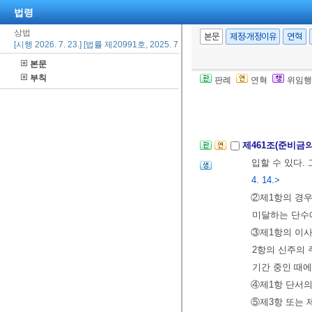
그 밖의 법정
법령
[전문개정 2011.
상법
본문
제정·개정이유
연혁
[시행 2026. 7. 23.] [법률 제20991호, 2025. 7. 22., 일부개정]
본문
제460조(법정준
부칙
판례
연혁
위임행
처분하지 못한
[전문개정 2011.
제461조(준비금
입할 수 있다
4. 14.>
②제1항의 경우
미달하는 단수
③제1항의 이사
2항의 신주의 
기간 중인 때에
④제1항 단서의
⑤제3항 또는 