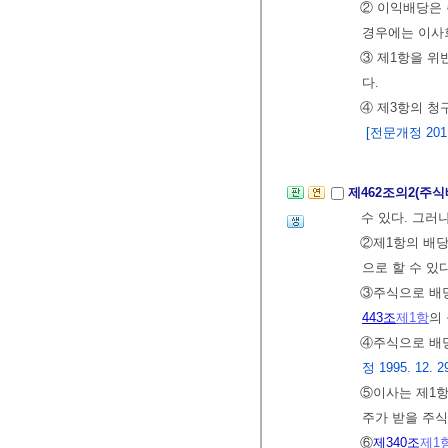
② 이익배당은 
경우에는 이사
③ 제1항을 위
다.
④ 제3항의 청
[전문개정 2011.
제462조의2(주
수 있다. 그러
②제1항의 배당
으로 할 수 있
③주식으로 배
443조
제1항
의
④주식으로 배당
정 1995. 12. 29
⑤이사는 제1항
주가 받을 주식
⑥
제340조
제1