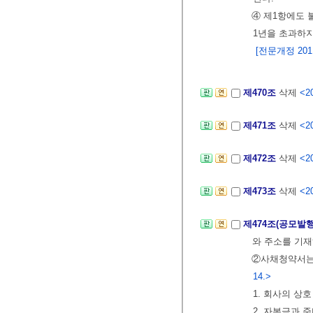
④ 제1항에도 
1년을 초과하지
[전문개정 2011.
제470조
삭제
<20
제471조
삭제
<20
제472조
삭제
<20
제473조
삭제
<20
제474조(공모발
와 주소를 기
②사채청약서는
14.>
1. 회사의 상호
2. 자본금과 