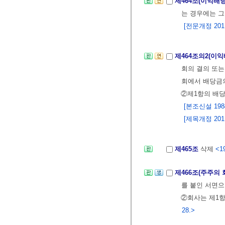
제464조(이익배
는 경우에는 
[전문개정 2011.
제464조의2(이
회의 결의 또
회에서 배당금
②제1항의 배당
[본조신설 1984.
[제목개정 2011.
제465조
삭제
<19
제466조(주주의
를 붙인 서면으
②회사는 제1항
28.>