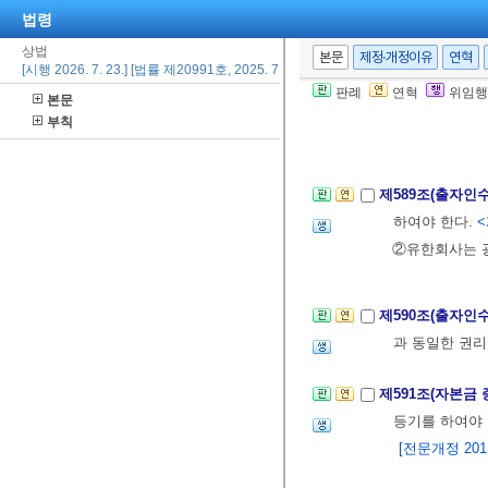
법령
에서 정하는 결
[전문개정 2011.
상법
본문
제정·개정이유
연혁
[시행 2026. 7. 23.] [법률 제20991호, 2025. 7. 22., 일부개정]
판례
연혁
위임행
본문
제588조(사원의
부칙
아니하다.
<개정
제589조(출자인
하여야 한다.
<
②유한회사는 광
제590조(출자인
과 동일한 권리
제591조(자본금
등기를 하여야 
[전문개정 2011.