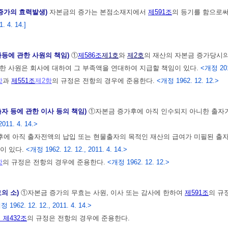
 증가의 효력발생)
자본금의 증가는 본점소재지에서
제591조
의 등기를 함으로써
 4. 14.]
자등에 관한 사원의 책임)
①
제586조
제1호
와
제2호
의 재산의 자본금 증가당시의
한 사원은 회사에 대하여 그 부족액을 연대하여 지급할 책임이 있다.
<개정 201
항
과
제551조
제2항
의 규정은 전항의 경우에 준용한다.
<개정 1962. 12. 12.>
출자 등에 관한 이사 등의 책임)
①자본금 증가후에 아직 인수되지 아니한 출자가
2011. 4. 14.>
에 아직 출자전액의 납입 또는 현물출자의 목적인 재산의 급여가 미필된 출자
이 있다.
<개정 1962. 12. 12., 2011. 4. 14.>
항
의 규정은 전항의 경우에 준용한다.
<개정 1962. 12. 12.>
효의 소)
①자본금 증가의 무효는 사원, 이사 또는 감사에 한하여
제591조
의 규
 1962. 12. 12., 2011. 4. 14.>
 제432조
의 규정은 전항의 경우에 준용한다.