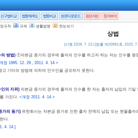
의에 의하여야 한다.
 4. 14.]
신구법비교
법령체계도
법령비교
원문다운로드
음성지원
점자뷰어
정규칙
규제
생활법령
한눈보기
상법
 출자인수권)
사원은 증가할 자본금에 대하여 그 지분에 따라 출자를 인수할 권
 2011. 4. 14.>
[시행 2026. 7. 23.] [법률 제20991호, 2025. 
수의 방법)
①자본금 증가의 경우에 출자의 인수를 하고자 하는 자는 인수를 증
개정 1995. 12. 29., 2011. 4. 14.>
고 기타의 방법에 의하여 인수인을 공모하지 못한다.
수인의 지위)
자본금 증가의 경우에 출자의 인수를 한 자는 출자의 납입의 기일
를 가진다.
<개정 2011. 4. 14.>
 증가의 등기)
유한회사는 자본금 증가로 인한 출자 전액의 납입 또는 현물출자의
한다.
 4. 14.]