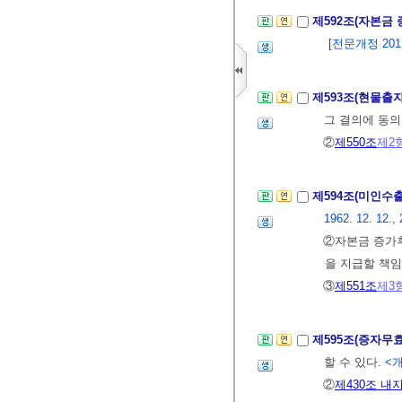
제592조(자본금
[전문개정 2011.
제593조(현물출
그 결의에 동의
②
제550조
제2
제594조(미인수
1962. 12. 12., 
②자본금 증가후
을 지급할 책임
③
제551조
제3
제595조(증자무
할 수 있다.
<개정
②
제430조 내지