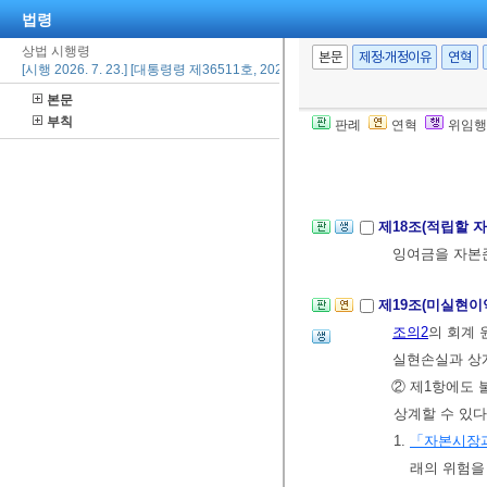
법령
8. 회사, 회
상법 시행령
을 가지고 있
본문
제정·개정이유
연혁
[시행 2026. 7. 23.] [대통령령 제36511호, 2026. 7. 21., 일부개정]
수
본문
9. 중요한 채
부칙
판례
연혁
위임행
10. 결산기 
11. 그 밖에
제18조(적립할 
잉여금을 자본
제19조(미실현이
조의2
의 회계 
실현손실과 상계
② 제1항에도 
상계할 수 있다
1.
「자본시장과
래의 위험을