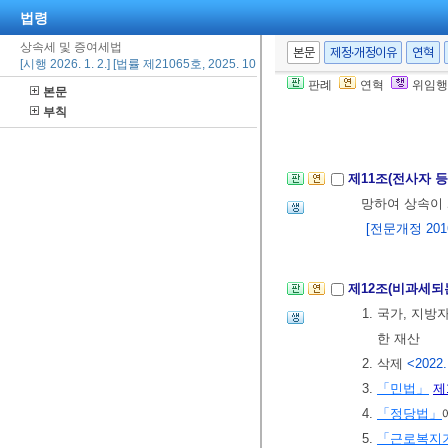
4.
「산업재해
법령
5. 근로자의 
상속세 및 증여세법
본문
제정·개정이유
연혁
6. 제1호부터
[시행 2026. 1. 2.] [법률 제21065호, 2025. 10. 1., 타법개정]
[전문개정 2010.
판례
연혁
위임행
본문
부칙
제2절 비과세
제11조(전사자 
망하여 상속이
[전문개정 2016.
제12조(비과세되
1. 국가, 지
한 재산
2. 삭제
<2022.
3.
「민법」
제
4.
「정당법」
5.
「근로복지