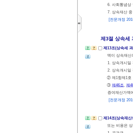
6. 사회통념상
7. 상속재산 
[전문개정 2010.
제3절 상속세 
제13조(상속세 
액이 상속재산의
1. 상속개시일
2. 상속개시일
② 제1항제1호
③
제46조
,
제4
증여재산가액에
[전문개정 2010.
제14조(상속재산
또는 비용은 상
1. 공과금