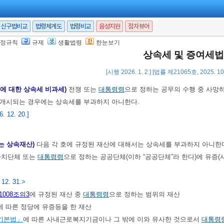
보상보험법」
에 따라 지급되는 유족보상연금ㆍ유족보상일시금ㆍ유족특별급여
업무상 사망으로 인하여
「근로기준법」
등을 준용하여 사업자가 그 근로자의 유
신구법비교
법령체계도
법령비교
음성지원
점자뷰어
 제5호까지와 유사한 것으로서
대통령령
으로 정하는 것
 1. 1.]
정규칙
규제
생활법령
한눈보기
상속세 및 증여세법
[시행 2026. 1. 2.] [법률 제21065호, 2025. 1
<개정 2010. 1. 1.>
등에 대한 상속세 비과세)
전쟁 또는
대통령령
으로 정하는 공무의 수행 중 사망하
 개시되는 경우에는 상속세를 부과하지 아니한다.
 12. 20.]
는 상속재산)
다음 각 호에 규정된 재산에 대해서는 상속세를 부과하지 아니한
방자치단체 또는
대통령령
으로 정하는 공공단체(이하 “공공단체”라 한다)에 유증(
 12. 31.>
1008조의3
에 규정된 재산 중
대통령령
으로 정하는 범위의 재산
에 따른 정당에 유증등을 한 재산
기본법」
에 따른 사내근로복지기금이나 그 밖에 이와 유사한 것으로서
대통령