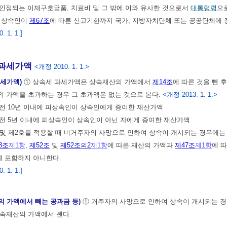
 인정되는 이재구호금품, 치료비 및 그 밖에 이와 유사한 것으로서
대통령령
으
중 상속인이
제67조
에 따른 신고기한까지 국가, 지방자치단체 또는 공공단체에 
 1. 1.]
과세가액
<개정 2010. 1. 1.>
과세가액)
① 상속세 과세가액은 상속재산의 가액에서
제14조
에 따른 것을 뺀 
 가액을 초과하는 경우 그 초과액은 없는 것으로 본다.
<개정 2013. 1. 1.>
 전 10년 이내에 피상속인이 상속인에게 증여한 재산가액
 전 5년 이내에 피상속인이 상속인이 아닌 자에게 증여한 재산가액
 및 제2호를 적용할 때 비거주자의 사망으로 인하여 상속이 개시되는 경우에는
8조
제1항
,
제52조
및
제52조의2
제1항
에 따른 재산의 가액과
제47조
제1항
에 
 포함하지 아니한다.
 1. 1.]
의 가액에서 빼는 공과금 등)
① 거주자의 사망으로 인하여 상속이 개시되는 경
속재산의 가액에서 뺀다.