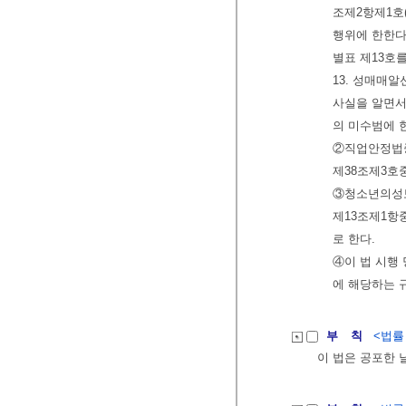
조제2항제1호
행위에 한한다)
별표 제13호를
13. 성매매
사실을 알면서
의 미수범에 
②직업안정법중
제38조제3호
③청소년의성
제13조제1항
로 한다.
④이 법 시행
에 해당하는 
부 칙
<법률 제
이 법은 공포한 