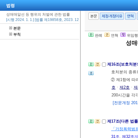
관한 법률」
을
법령
[전문개정 2011.
성매매알선 등 행위의 처벌에 관한 법률
본문
제정·개정이유
연혁
[시행 2024. 1. 1.] [법률 제19858호, 2023. 12. 29., 일부개정]
본문
제15조(보호처분
부칙
판례
연혁
위임행
호에 따른 사회
성매
[전문개정 2011.
제16조(보호처분
호처분의 종류와
② 제1항에 따
호
ㆍ
제2호
ㆍ
제
200시간을 각
[전문개정 2011.
제17조(다른 법
「가정폭력범죄
31조
,
제32조
제