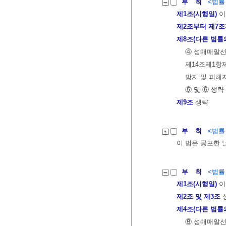
부 칙
<법률 제
제1조(시행일)
이
제2조부터 제7
제8조(다른 법률
④ 성매매알선
제14조제1항
방지 및 피해
⑤ 및 ⑥ 생략
제9조
생략
부 칙
<법률 제
이 법은 공포한 
부 칙
<법률 제
제1조(시행일)
이
제2조 및 제3조
제4조(다른 법률
⑧ 성매매알선