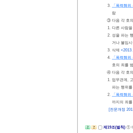
3.
「폭력행위 
람
③ 다음 각 호
1. 다른 사람
2. 성을 파는
거나 불임시
3. 삭제
<2013.
4.
「폭력행위 
호의 죄를 
④ 다음 각 호
1. 업무관계,
파는 행위를
2.
「폭력행위 
까지의 죄를
[전문개정 2011.
제19조(벌칙)
① 