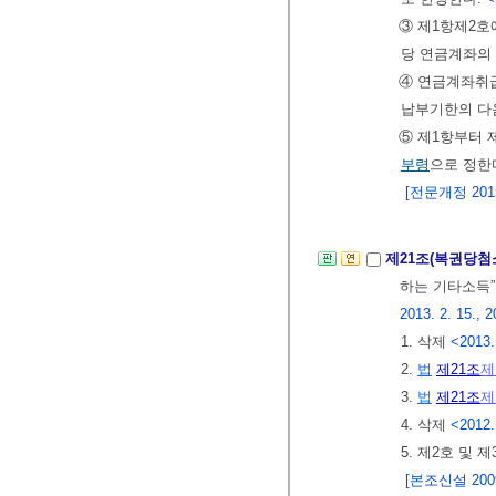
③ 제1항제2호
당 연금계좌의
④ 연금계좌취급
납부기한의 다음
⑤ 제1항부터 
부령
으로 정한
[전문개정 2015.
제21조(복권당
하는 기타소득”
2013. 2. 15., 2
1. 삭제
<2013.
2.
법
제21조
제
3.
법
제21조
제
4. 삭제
<2012.
5. 제2호 및
[본조신설 2009.