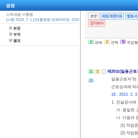
사자가 직접
법령
에 해당 종
소득세법 시행령
본문
제정·개정이유
별표·
한다)
[시행 2026. 7. 1.] [대통령령 제36343호, 2026. 5. 22., 일부개정]
점자뷰어
3.
제12조
제18
본문
4. 종교관련
부칙
별표
[본조신설 2016.
판례
연혁
위임행
제2절 과세표준
제20조(일용근로
일용근로자”란 
근로성과에 따라
18., 2015. 2. 3
1. 건설공사에
가. 동일한
나. 다음의
(1) 작
(2) 작