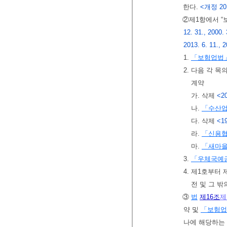
한다.
<개정 2017
②제1항에서 “
12. 31., 2000. 
2013. 6. 11., 2
1.
「보험업법
2. 다음 각 
계약
가. 삭제
<20
나.
「수산
다. 삭제
<19
라.
「신용
마.
「새마
3.
「우체국예
4. 제1호부터
전 및 그 
③
법
제16조
제
약 및
「보험업
나에 해당하는