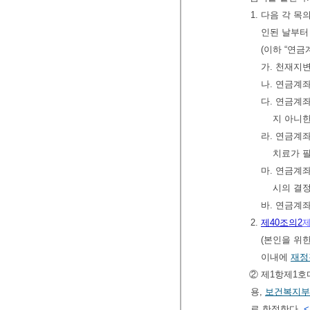
1. 다음 각 
인된 날부터
(이하 “연
가. 천재지
나. 연금계
다. 연금계
지 아니한
라. 연금계
치료가 
마. 연금계
시의 결정
바. 연금계
2.
제40조의2
제
(본인을 위
이내에
재정
② 제1항제1호
용,
보건복지부
로 한정한다.
<