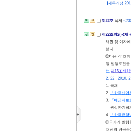
[제목개정 2013.
제22조
삭제
<200
제22조의2(국채
채권 및 이자
본다.
②다음 각 호의
등 발행조건을
법
제16조
제1
2. 22., 2010. 2
1. 국채
2.
「한국산업
3.
「예금자보
권상환기금
4.
「한국은행
③국가가 발행한
채권의 원금