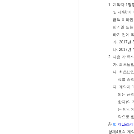
1. 계약자 1
및 제4항에
금액 이하인
만기일 또는
하기 전에 
가. 2017
나. 2017
2. 다음 각 
가. 최초납
나. 최초납
료를 증액
다. 계약자
되는 금
한다)의
는 방식에
약으로 
④
법
제16조
제
항제4호의 계