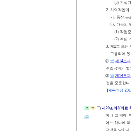
(3) 건
2. 하역작업에
가. 통상 
나. 다음의
(1) 작
(2) 주
3. 제1호 또
고용되어 있
②
법
제14조
제
수입금액의 합
③
법
제14조
제
정을 준용한다
[제목개정 2015.
제20조의2(의료
이나 그 밖에 
어느 하나에 
금액을 말한다