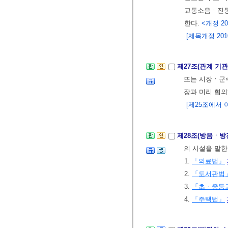
교통소음ㆍ진동
한다.
<개정 2010
[제목개정 2010.
제27조(관계 기
또는 시장ㆍ군
장과 미리 협의
[제25조에서 이
제28조(방음ㆍ방
의 시설을 말한
1.
「의료법」
2.
「도서관법
3.
「초ㆍ중등
4.
「주택법」