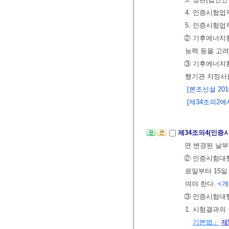
4. 인증시험업
5. 인증시험업
② 기후에너지
능력 등을 고
③ 기후에너지
행기관 지정서
[본조신설 2010.
[제34조의2에서
제34조의4(인증
면 변경된 날부
② 인증시험대
료일부터 15
여야 한다.
<개정
③ 인증시험대행
1. 시험결과의
기본법」
제