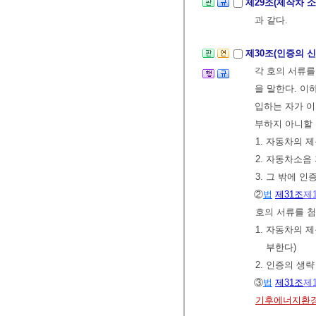
제29조(제작차 
과 같다.
제30조(인증의 
각 호의 서류
을 말한다. 이
입하는 자가 이
부하지 아니할 
1. 자동차의 
2. 자동차소음
3. 그 밖에 
②
법
제31조
제
호의 서류를 
1. 자동차의 
부한다)
2. 인증의 생
③
법
제31조
제
기후에너지환경