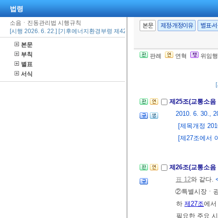
다.
<개정 2010. 
법령
소음ㆍ진동관리법 시행규칙
본문
제정·개정이유
별표·
[시행 2026. 6. 22.] [기후에너지환경부령 제42호, 2026. 6. 22., 타법개정]
제24조(폭약 사용
본문
필요한 조치를
부칙
판례
연혁
위임행
별표
설치, 폭약 사
서식
함하여야 한다
제25조(교통소
2010. 6. 30., 2
[제목개정 2010.
[제27조에서 이
제26조(교통소음
표 12
와 같다.
②특별시장ㆍ광
하
제27조
에서
필요한 주요 시