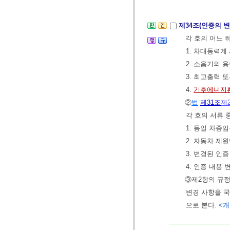
제34조(인증의 
각 호의 어느 
1. 차대동력계
2. 소음기의 
3. 최고출력 
4.
기후에너지
②
법
제31조
제
각 호의 서류
1. 동일 차종
2. 자동차 제
3. 변경된 인
4. 인증 내용
③제2항의 규정
변경 사항을 
으로 본다.
<개정