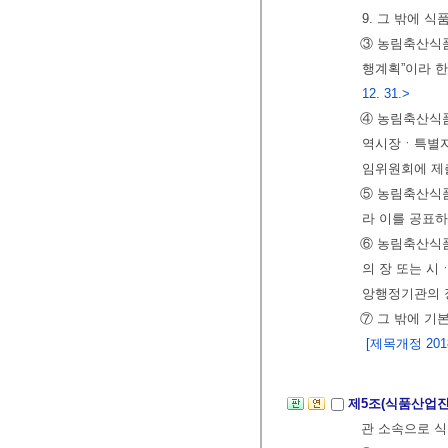
9. 그 밖에 
③ 농림축산식
행계획”이라 
12. 31.>
④ 농림축산식
역시장ㆍ특별자
임위원회에 제
⑤ 농림축산식
라 이를 공표하
⑥ 농림축산식
의 장 또는 시
앙행정기관의 
⑦ 그 밖에 기
[제목개정 2018.
제5조(식품산업
관 소속으로 식