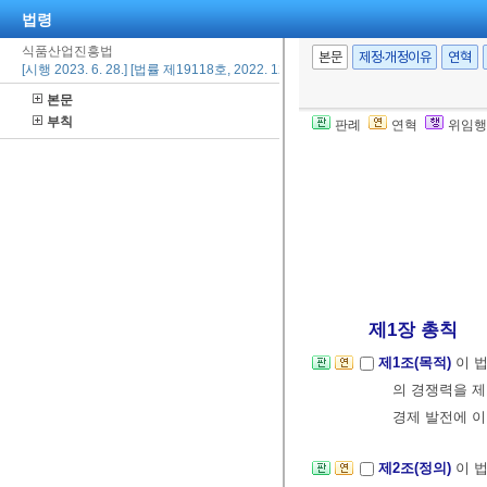
법령
식품산업진흥법
본문
제정·개정이유
연혁
[시행 2023. 6. 28.] [법률 제19118호, 2022. 12. 27., 일부개정]
본문
부칙
판례
연혁
위임행
제1장 총칙
제1조(목적)
이 
의 경쟁력을 제
경제 발전에 
제2조(정의)
이 