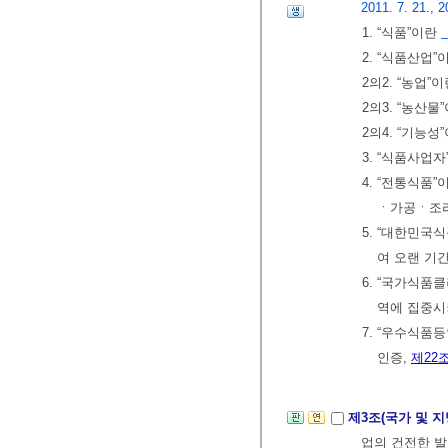
2011. 7. 21., 2
1. “식품”이란
2. “식품산업”
2의2. “농업”
2의3. “농산물
2의4. “기능성
3. “식품사업
4. “전통식품
ㆍ가공ㆍ조리
5. “대한민국
여 오랜 기
6. “국가식품
역에 집중시
7. “우수식품
인증,
제22
제3조(국가 및 
업의 건전한 발