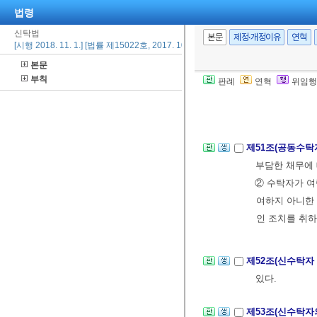
법령
제50조(공동수탁
신탁법
② 제1항의 경
본문
제정·개정이유
연혁
[시행 2018. 11. 1.] [법률 제15022호, 2017. 10. 31., 타법개정]
③ 제1항의 경
본문
다만, 보존행위
부칙
판례
연혁
위임행
④ 수탁자가 여
⑤ 수탁자가 여
제51조(공동수탁
부담한 채무에 
② 수탁자가 여
여하지 아니한 
인 조치를 취
제52조(신수탁자
있다.
제53조(신수탁자