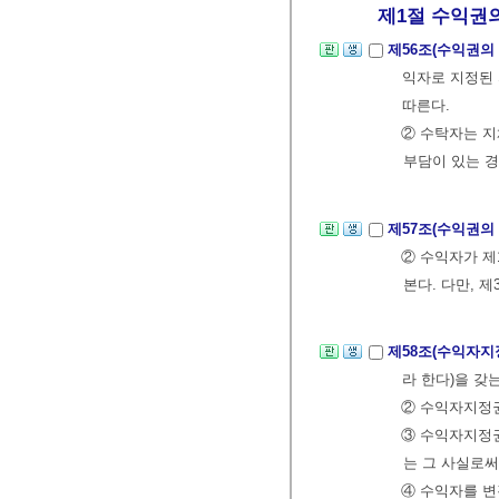
제1절 수익권의
제56조(수익권의
익자로 지정된 
따른다.
② 수탁자는 지
부담이 있는 경
제57조(수익권의
② 수익자가 제
본다. 다만, 
제58조(수익자지
라 한다)을 갖는
② 수익자지정권
③ 수익자지정권
는 그 사실로써
④ 수익자를 변