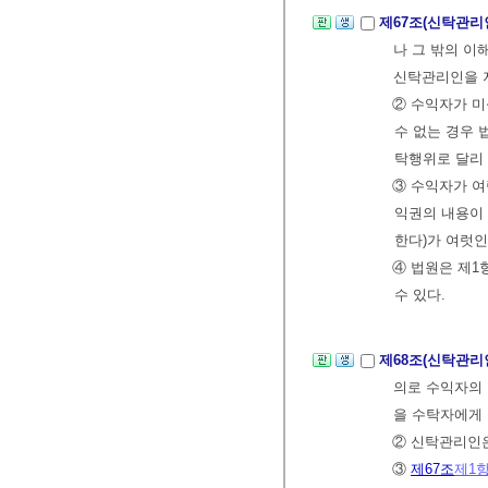
제67조(신탁관리
나 그 밖의 이
신탁관리인을 
② 수익자가 미
수 없는 경우 
탁행위로 달리 
③ 수익자가 
익권의 내용이 
한다)가 여럿인
④ 법원은 제1
수 있다.
제68조(신탁관리
의로 수익자의 
을 수탁자에게
② 신탁관리인은
③
제67조
제1