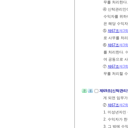
무를 처리한다.
④ 신탁관리인
수익자를 위하
은 해당 수익자
⑤
제67조
제3
로 사무를 처리
⑥
제67조
제3
를 처리한다.
여 공동으로 사
⑦
제67조
제3
무를 처리할 수
제69조(신탁관리
게 되면 임무가
②
제67조
제2
1. 미성년자인
2. 수익자가
3. 그 밖에 