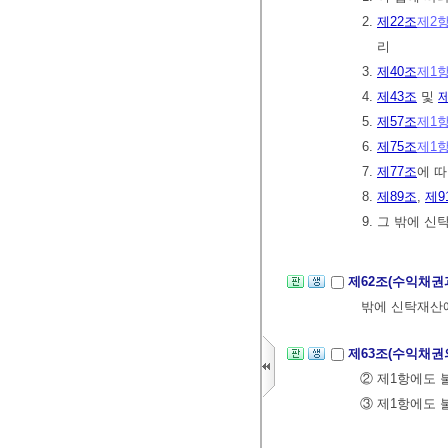
2.
제22조
제2
리
3.
제40조
제1
4.
제43조
및
제
5.
제57조
제1
6.
제75조
제1
7.
제77조
에 따
8.
제89조
,
제9
9. 그 밖에 
제62조(수익채권
밖에 신탁재산에
제63조(수익채권
② 제1항에도 
③ 제1항에도 