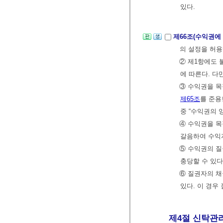
있다.
제66조(수익권에
의 설정을 허
② 제1항에도 
에 따른다. 다
③ 수익권을 
제65조
를 준용
중 “수익권의 
④ 수익권을 목
갈음하여 수익
⑤ 수익권의 질
충당할 수 있다
⑥ 질권자의 채
있다. 이 경우
제4절 신탁관