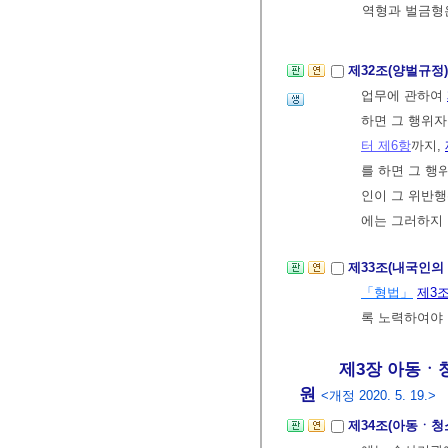
역형과 벌금형은
제32조(양벌규정
업무에 관하여
하면 그 행위자
터 제6항
까지,
를 하면 그 행
인이 그 위반행
에는 그러하지
제33조(내국인의
「형법」
제3
록 노력하여야 
제3장 아동ㆍ청소
원
<개정 2020. 5. 19.>
제34조(아동ㆍ청