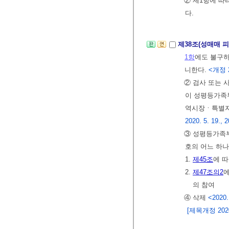
② 제1항에 따
다.
제38조(성매매 
1항
에도 불구
니한다.
<개정 2
② 검사 또는 
이 성평등가족
역시장ㆍ특별자
2020. 5. 19., 2
③ 성평등가족부
호의 어느 하나
1.
제45조
에 
2.
제47조의2
의 참여
④ 삭제
<2020.
[제목개정 2020.