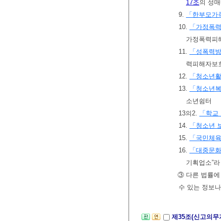
17조
의 성
9.
「한부모가
10.
「가정폭력
가정폭력피
11.
「성폭력방
력피해자보
12.
「청소년활
13.
「청소년복
소년쉼터
13의2.
「학교 
14.
「청소년 
15.
「국민체
16.
「대중문
기획업소”라
③ 다른 법률에
수 있는 정보
제35조(신고의무