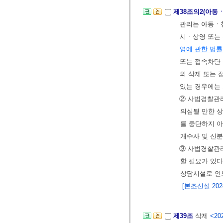
제38조의2(아동
관리는 아동ㆍ
시ㆍ상영 또는
영에 관한 법
또는 접속차단
의 삭제 또는
있는 경우에는 
② 사법경찰관
의심될 만한 상
를 중단하지 아
개수사 및 신
③ 사법경찰관
할 필요가 있
상담시설로 인도
[본조신설 2024.
제39조
삭제
<202