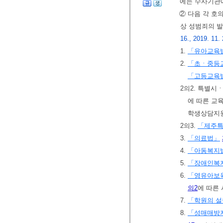
에는 수사기관에
② 다음 각 호
상 성범죄의 발
16., 2019. 11. 
1.
「유아교육
2.
「초ㆍ중등
「고등교육
2의2. 특별
에 따른 교
학생상담지원
2의3.
「제주특
3.
「의료법」
4.
「아동복지
5.
「장애인복
6.
「영유아보
의2
에 따른
7.
「학원의 설
8.
「성매매방지