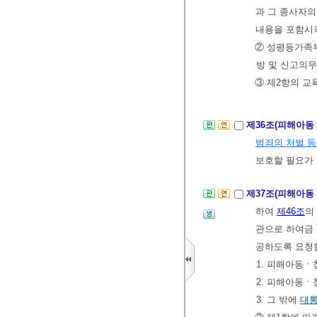
과 그 종사자의
내용을 포함시
② 성평등가족
방 및 신고의무
③ 제2항의 교
제36조(피해아동
범죄의 처벌 
보호할 필요가
제37조(피해아동
하여
제46조
의
관으로 하여금 
공하도록 요청할
1. 피해아동
2. 피해아동
3. 그 밖에
대