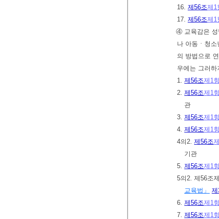
16.
제56조
제1
17.
제56조
제1
④ 교육감은 
나 아동ㆍ청소년
의 방법으로 연
우에는 그러하
1.
제56조
제1
2.
제56조
제1
관
3.
제56조
제1
4.
제56조
제1
4의2.
제56조
제
기관
5.
제56조
제1
5의2. 제56
교육법」
제
6.
제56조
제1
7.
제56조
제1