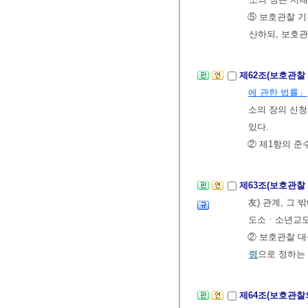
⑤ 보호관찰 기
산하되, 보호
제62조(보호관찰
에 관한 법률」
소의 장의 신
있다.
② 제1항의 준
제63조(보호관찰
友) 관계, 그
도소ㆍ소년교도
② 보호관찰 대
령
으로 정하는
제64조(보호관찰