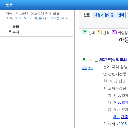
법령
으로 정한다.
<
[제목개정 2018.
아동ㆍ청소년의 성보호에 관한 법률
본문
제정·개정이유
연혁
[시행 2026. 5. 12.] [법률 제21108호, 2025. 11. 11., 타법개정]
[2018. 1. 1
본문
359(2016. 7
부칙
판례
연혁
위임행
된 이 조 제1
아
제57조(성범죄의
분에 따라 성
년 관련기관등에
1회 이상 점
1. 교육부장관:
가. 제56
나.
제56조
다. 제56
법」
제3
2. 삭제
<2025.