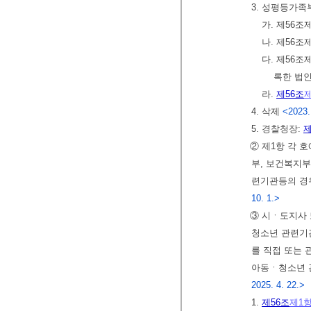
3. 성평등가족
가. 제56
나. 제56
다. 제56
록한 법인
라.
제56조
4. 삭제
<2023.
5. 경찰청장:
제
② 제1항 각 
부, 보건복지
련기관등의 경
10. 1.>
③ 시ㆍ도지사
청소년 관련기
를 직접 또는 
아동ㆍ청소년 
2025. 4. 22.>
1.
제56조
제1