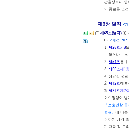
관찰성적이 양
의 종료를 결정
제6장 벌칙
<개정
제65조(벌칙)
① 
다.
<개정 2021. 
1.
제25조의8
을
하거나 누설
2.
제54조
를 
3.
제55조
제1
4. 정당한 권
②
제42조
에 따
③
제21조
제2
이수명령이 병
「보호관찰 등
법률」
에 따른
이하의 징역 또
④ 다음 각 호