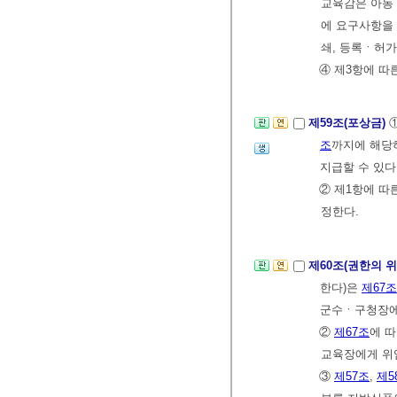
교육감은 아동
에 요구사항을
쇄, 등록ㆍ허가
④ 제3항에 따
제59조(포상금)
조
까지에 해당
지급할 수 있다
② 제1항에 따
정한다.
제60조(권한의 
한다)은
제67조
군수ㆍ구청장에
②
제67조
에 
교육장에게 위
③
제57조
,
제5