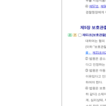
부를 지방식품
④
제57조
,
제5
경찰청장에게 
제5장 보호관
제61조(보호관찰
대하여는 형의
(이하 “보호관
률」
제21조의
② 법원은 공
다고 인정하는
③ 법원은 아
이유있다고 인
하여야 한다.
④ 법원은 보호
하 같다) 소재
계, 심리상태,
소의 장은 지체