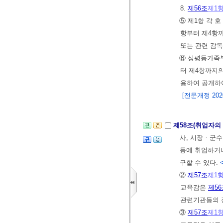
8.
제56조
제1
⑤ 제1항 각 
항부터 제4항
또는 관련 감독
⑥ 성평등가족부
터 제4항까지
용하여 공개하
[전문개정 2020.
제58조(취업자의
사, 시장ㆍ군
등에 취업하거
구할 수 있다.
②
제57조
제1
교육감은
제56
관련기관등의 
③
제57조
제1