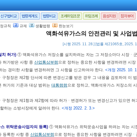
항
의 죄를 범할 목적으로 예비 또는 음모한 자는 제외한다),
「고압가스 안전
집행이 끝나거나(집행이 끝난 것으로 보는 경우를 포함한다) 집행이 면제된 날부
신구법비교
법령체계도
법령비교
조례위임조문
위임조례
음성지원
점자뷰어
규정된 죄를 범하여 금고 이상의 형의 집행유예를 선고받고 그 유예 기간 중에 있
정규칙
규제
생활법령
한눈보기
따라 허가나 등록이 취소(제1호 또는 제2호의 결격사유에 해당하여 허가나 등록
액화석유가스의 안전관리 및 사업
표하는 자가 제1호부터 제5호까지의 규정 중 어느 하나에 해당하는 법인
[시행 2025. 11. 28.] [법률 제21065호, 2025. 
설치 허가)
① 액화석유가스 저장소를 설치하려는 자는 그 저장소마다 시장ㆍ군
라 허가받은 사항 중
산업통상부령
으로 정하는 중요한 사항을 변경하려면 시장
하는 경미한 사항을 변경하려면 그 사항을 신고하여야 한다.
<개정 2025. 10. 1
구청장은 제2항 단서에 따른 변경신고를 받은 경우 그 내용을 검토하여 이 
른 허가의 기준과 대상 범위는
대통령령
으로 정하고, 액화석유가스 저장소의 
구청장은 제1항과 제2항에 따라 허가ㆍ변경허가 또는 변경신고가 있으면 허가
관할하는 소방서장에게 알려야 한다.
<개정 2022. 2. 3.>
가스 위탁운송사업자의 등록)
① 액화석유가스 위탁운송사업을 하려는 자는 시
라 등록한 사항 중
산업통상부령
으로 정하는 중요한 사항을 변경하려면 시장ㆍ