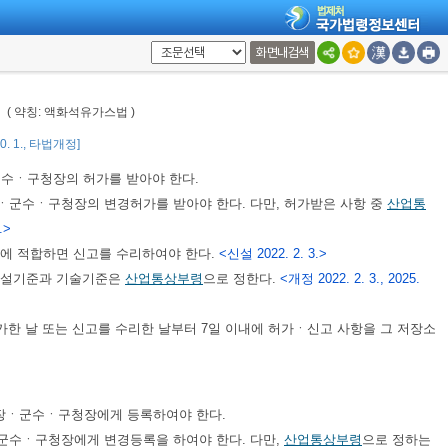
관리법」
,
「도시가스사업법」
또는 이 법을 위반하여 금고 이상의 실형을 선
터 2년이 지나지 아니한 자
화면내검색
는 자
이 취소된 경우는 제외한다)된 후 2년이 지나지 아니한 자
법
( 약칭: 액화석유가스법 )
10. 1., 타법개정]
수ㆍ구청장의 허가를 받아야 한다.
ㆍ군수ㆍ구청장의 변경허가를 받아야 한다. 다만, 허가받은 사항 중
산업통
.>
법에 적합하면 신고를 수리하여야 한다.
<신설 2022. 2. 3.>
시설기준과 기술기준은
산업통상부령
으로 정한다.
<개정 2022. 2. 3., 2025.
한 날 또는 신고를 수리한 날부터 7일 이내에 허가ㆍ신고 사항을 그 저장소
장ㆍ군수ㆍ구청장에게 등록하여야 한다.
군수ㆍ구청장에게 변경등록을 하여야 한다. 다만,
산업통상부령
으로 정하는