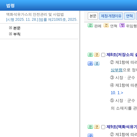
법령
제166조
제1
고받고 그 
액화석유가스의 안전관리 및 사업법
본문
제정·개정이유
연혁
[시행 2025. 11. 28.] [법률 제21065호, 2025. 10. 1., 타법개정]
4. 제3호에 
판례
연혁
위임행
본문
5.
제13조
에 
부칙
6. 법인을 대
제8조(저장소의 
② 제1항에 따
상부령
으로 정
③ 시장ㆍ군수ㆍ
④ 제1항에 따
10. 1.>
⑤ 시장ㆍ군수ㆍ
의 소재지를 
제9조(액화석유
② 제1항에 따