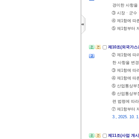
경미한 사항을
③ 시장ㆍ군수ㆍ
④ 제1항에 따
⑤ 제1항부터
제10조(외국가스
② 제1항에 따
한 사항을 변
③ 제1항에 따
④ 제1항에 따
⑤ 산업통상부장
⑥ 산업통상부장
련 법령에 따라
⑦ 제1항부터 
3., 2025. 10. 1
제11조(사업 개시