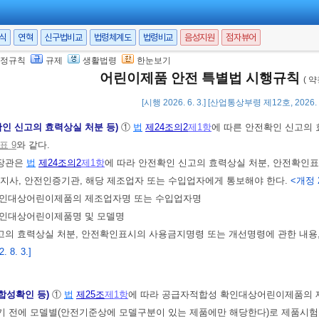
표시)
①
법
제23조
제1항
및
제2항
에 따른 안전확인표시(이하 “안전확인표시”라
서식
연혁
신구법비교
법령체계도
법령비교
음성지원
점자뷰어
5항
에 따른 주의 또는 경고의 표시(이하 “안전확인대상어린이제품주의ㆍ경고표
정규칙
규제
생활법령
한눈보기
시 및 안전확인대상어린이제품주의ㆍ경고표시는 국내에서 제조하는 어린이제품
어린이제품 안전 특별법 시행규칙
( 
야 한다.
[시행 2026. 6. 3.] [산업통상부령 제12호, 2026. 
확인 신고의 효력상실 처분 등)
①
법
제24조의2
제1항
에 따른 안전확인 신고의
표 9
와 같다.
장관은
법
제24조의2
제1항
에 따라 안전확인 신고의 효력상실 처분, 안전확인표
지사, 안전인증기관, 해당 제조업자 또는 수입업자에게 통보해야 한다.
<개정 2
전확인대상어린이제품의 제조업자명 또는 수입업자명
전확인대상어린이제품명 및 모델명
고의 효력상실 처분, 안전확인표시의 사용금지명령 또는 개선명령에 관한 내용,
 8. 3.]
합성확인 등)
①
법
제25조
제1항
에 따라 공급자적합성 확인대상어린이제품의 
기 전에 모델별(안전기준상에 모델구분이 있는 제품에만 해당한다)로 제품시험