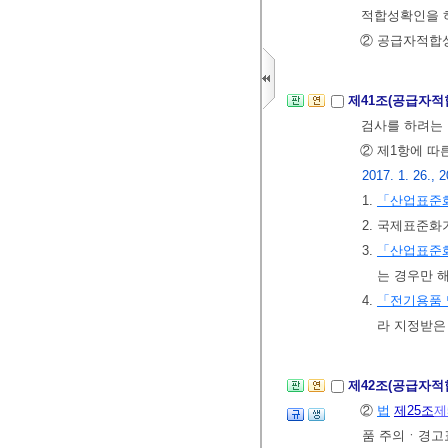
적합성확인을 
② 공급자적합
제41조(공급자
검사를 하려는
② 제1항에 따
2017. 1. 26., 2
1.
「산업표준
2. 국제표준화
3.
「산업표준
는 경우만 
4.
「전기용품 
라 지정받은
제42조(공급자적
②
법
제25조
제
품 주의ㆍ경고