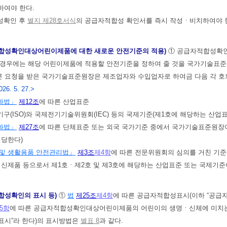
하여야 한다.
성확인 후
별지 제28호서식
의 공급자적합성 확인서를 즉시 작성ㆍ비치하여야 
적합성확인대상어린이제품에 대한 새로운 안전기준의 적용)
① 공급자적합성확
 경우에는 해당 어린이제품에 적용할 안전기준을 정하여 줄 것을 국가기술표준
른 요청을 받은 국가기술표준원장은 제조업자와 수입업자로 하여금 다음 각 호
026. 5. 27.>
화법」
제12조
에 따른 산업표준
기구(ISO)와 국제전기기술위원회(IEC) 등의 국제기준(제1호에 해당하는 산업
화법」
제27조
에 따른 단체표준 또는 외국 국가기준 중에서 국가기술표준원장이
해당한다)
및 생활용품 안전관리법」
제3조
제4항
에 따른 전문위원회의 심의를 거친 기준
 신제품 등으로서 제1호ㆍ제2호 및 제3호에 해당하는 산업표준 또는 국제기준
합성확인의 표시 등)
①
법
제25조
제4항
에 따른 공급자적합성표시(이하 “공급
5항
에 따른 공급자적합성확인대상어린이제품의 어린이의 생명ㆍ신체에 미치는
표시”라 한다)의 표시방법은
별표 8
과 같다.