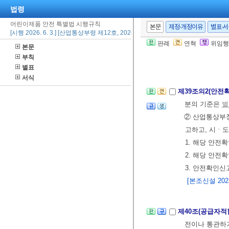
법령
제39조(안전확인
어린이제품 안전 특별법 시행규칙
본문
제정·개정이유
별표·
[시행 2026. 6. 3.] [산업통상부령 제12호, 2026. 5. 27., 타법개정]
②
법
제23조
제
판례
연혁
위임행
본문
③ 안전확인표
부칙
통관 전에 하여
별표
서식
제39조의2(안전
분의 기준은
별
② 산업통상부
고하고, 시ㆍ도
1. 해당 안
2. 해당 안
3. 안전확인신
[본조신설 2022.
제40조(공급자적
전이나 통관하