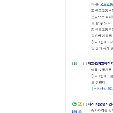
다)를
국토교통
③ 국토교통부장
부령
으로 정하
로 할 수 있다.
④ 국토교통부
필요한 자료를
⑤ 제1항에 
및 절차 등에
제20조의2(여객
업용 자동차를
② 제1항에 따
로 정한다.
[본조신설 2017.
제21조(운송사업
종사자격을 갖