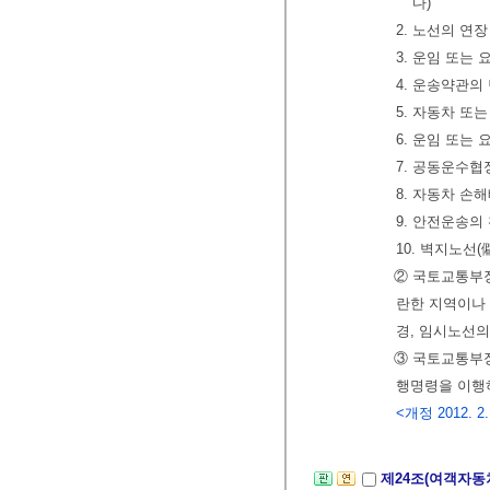
다)
2. 노선의 연
3. 운임 또는
4. 운송약관의
5. 자동차 또
6. 운임 또는
7. 공동운수협
8. 자동차 손
9. 안전운송의
10. 벽지노선
② 국토교통부
란한 지역이나
경, 임시노선
③ 국토교통부장
행명령을 이행
<개정 2012. 2. 
제24조(여객자