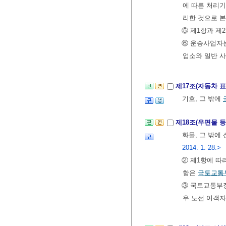
에 따른 처리기
리한 것으로 본
⑤ 제1항과 제
⑥ 운송사업자는
업소와 일반 사
제17조(자동차 
기호, 그 밖에
제18조(우편물 
화물, 그 밖에
2014. 1. 28.>
② 제1항에 따
항은
국토교통
③ 국토교통부
우 노선 여객