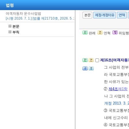
법령
2015. 6. 22., 2
여객자동차 운수사업법
⑦ 제1항에 따
본문
제정·개정이유
연혁
[시행 2026. 7. 1.] [법률 제21710호, 2026. 5. 29., 일부개정]
90일(제1항 
본문
사업을 다른 
부칙
판례
연혁
위임행
여객자동차운송
21., 2025. 12. 
제16조(여객자
그 사업의 전
라 국토교통부장
한 사유가 있
②
제4조
제1항
나 그 사업의
개정 2013. 3. 
③ 국토교통부
내에 신고수리
④ 국토교통부장