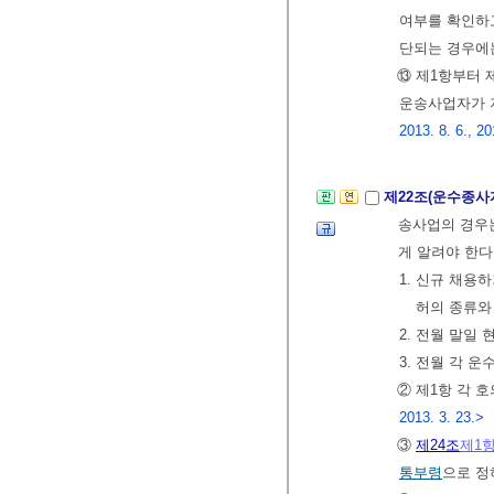
여부를 확인하고
단되는 경우에
⑬ 제1항부터 
운송사업자가 
2013. 8. 6., 20
제22조(운수종사
송사업의 경우는
게 알려야 한다
1. 신규 채
허의 종류와
2. 전월 말일
3. 전월 각 
② 제1항 각 
2013. 3. 23.>
③
제24조
제1
통부령
으로 정