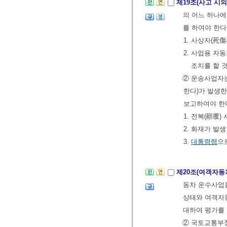
제19조(사고 시의
의 어느 하나
를 하여야 한다
1. 사상자(死
2. 사업용 자
조치를 할 
② 운송사업자는
한다)가 발생
보고하여야 한
1. 전복(顚覆)
2. 화재가 발
3.
대통령령
으
제20조(여객자동
동차 운수사업
상태와 여객자동
대하여 평가를 
② 국토교통부장