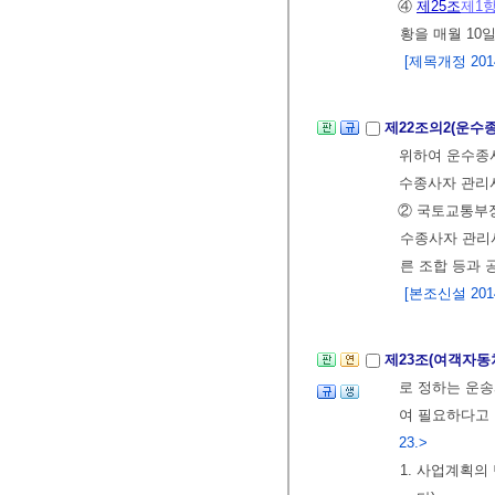
④
제25조
제1
황을 매월 1
[제목개정 2014.
제22조의2(운수
위하여 운수종
수종사자 관리시
② 국토교통부장
수종사자 관리
른 조합 등과 
[본조신설 2014.
제23조(여객자동
로 정하는 운
여 필요하다고 
23.>
1. 사업계획의 