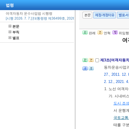
법령
6.
「대도시권 
여객자동차 운수사업법 시행령
특별시ㆍ통합
본문
제정·개정이유
별표·
[시행 2026. 7. 7.] [대통령령 제36499호, 2026. 7. 7., 일부개정]
제198조
제1
본문
간에 일상적
부칙
판례
연혁
위임행
이 지역을 
별표
여
[본조신설 2023.
제3조(여객자동
동차운송사업과
27., 2011. 12. 
2. 12., 2021. 4
1. 노선 여
가. 시내버
도시 조
서 운행
국토교통
태를 구분