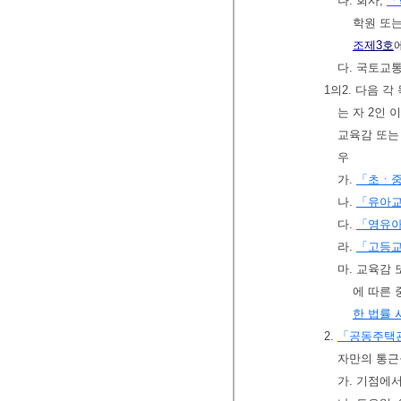
나. 회사,
「
학원 또
조
제3호
다. 국토교
1의2. 다음 
는 자 2인
교육감 또는
우
가.
「초ㆍ
나.
「유아
다.
「영유
라.
「고등
마. 교육감
에 따른
한 법률
2.
「공동주택
자만의 통근
가. 기점에