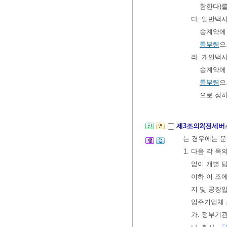
함한다)
다. 일반택
송계약에
통부령
으
라. 개인택
송계약에
통부령
으
으로 정
제3조의2(전세버
는 경우에는 운
1. 다음 각 
없이 개별 
이하 이 조에
지 및 공장
입주기업체 
가. 정부기