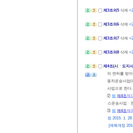
제3조의5
삭제
<2
제3조의6
삭제
<2
제3조의7
삭제
<2
제3조의8
삭제
<2
제4조(시ㆍ도지사
의 면허를 받
동차운송사업(
사업으로 한다
②
법
제4조
제
스운송사업ㆍ전
③
법
제4조
제
정 2015. 1. 28
[제목개정 2015.