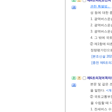
제6조의2(노선의
관한 특별법」
성 등에 대한 
1. 광역버스운
2. 광역버스운
3. 광역버스운
4. 그 밖에
② 제1항에 따
정량평가만으로
[본조신설 2024.
[종전 제6조의2
제6조의3(여객자
본문 및 같은
을 말한다.
<개정
② 국토교통부
을 수립할 때 
1. 전세버스 