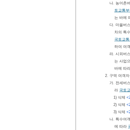
나. 농어촌
토교통부
는 바에
다. 마을버
차의 특
국토교통
하여 여
라. 시외버
는 사업
바에 따
2. 구역 여
가. 전세버
라
국토
1) 삭제
<
2) 삭제
<
3) 삭제
<
나. 특수여
에 따라