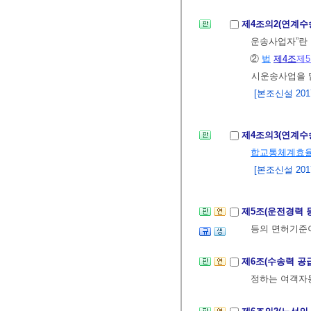
제4조의2(연계
운송사업자”란
②
법
제4조
제
시운송사업을 
[본조신설 2017.
제4조의3(연계수
합교통체계효
[본조신설 2017.
제5조(운전경력
등의 면허기준
제6조(수송력 공
정하는 여객자