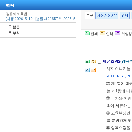
법령
결과를 바탕으
영유아보육법
앙보육정책위원
본문
제정·개정이유
연혁
[시행 2026. 5. 19.] [법률 제21657호, 2026. 5. 19., 일부개정]
13., 2023. 12.
본문
⑧ 제7항에 따
부칙
판례
연혁
위임행
12. 26.>
[전문개정 2013.
제34조의2(
양육
하지 아니하는 
2011. 6. 7., 20
② 제1항에 따
는 제1항에 따
③ 국가와 지방
외에 체류하는 
④ 교육부장관 
를 분명하게 
⑤ 양육수당을 