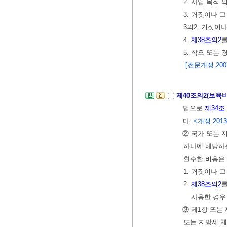
2. 사업 목적
3. 거짓이나 
3의2. 거짓이
4.
제38조의2
5. 착오 또는
[전문개정 2007.
제40조의2(보육
법으로
제34조
다.
<개정 2013.
② 국가 또는 
하나에 해당하는
환수한 비용은
1. 거짓이나 
2.
제38조의2
사용한 경우
③ 제1항 또는
또는 지방세 