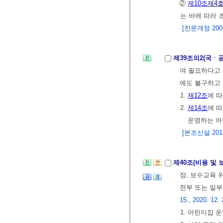
②
제10조
제4
는 바에 따라 
[전문개정 2007.
제39조의2(국ㆍ
여 필요하다고
에도 불구하고 
1.
제12조
에 
2.
제14조
에 
운영하는 
[본조신설 2018.
제40조(비용 및
장, 보수교육 
전부 또는 일부
15., 2020. 12. 
1. 어린이집 