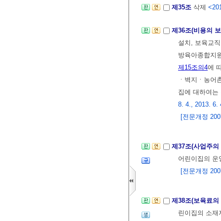
제35조
삭제
<201
제36조(비용의 보
설치, 보육교직
방육아종합지원센
제15조의4
에 
ㆍ벽지ㆍ농어
집에 대하여는 
8. 4., 2013. 6.
[전문개정 2007.
제37조(사업주의
어린이집의 운
[전문개정 2007.
제38조(보육료의
린이집의 소재