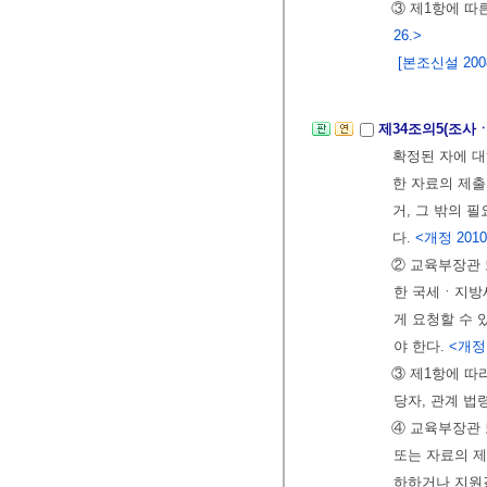
③ 제1항에 따
26.>
[본조신설 2008.
제34조의5(조사
확정된 자에 대
한 자료의 제출
거, 그 밖의 
다.
<개정 2010. 1
② 교육부장관 
한 국세ㆍ지방
게 요청할 수 
야 한다.
<개정 2
③ 제1항에 따
당자, 관계 법
④ 교육부장관 
또는 자료의 
하하거나 지원