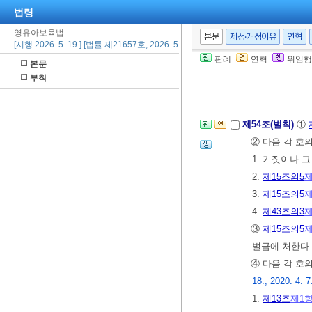
<개정 2011. 6.
법령
② 어린이집연합
영유아보육법
본문
제정·개정이유
연혁
[전문개정 2007.
[시행 2026. 5. 19.] [법률 제21657호, 2026. 5. 19., 일부개정]
[제목개정 2011.
판례
연혁
위임행
본문
부칙
제9장 벌칙
제54조(벌칙)
①
② 다음 각 호
1. 거짓이나 
2.
제15조의5
제
3.
제15조의5
제
4.
제43조의3
제
③
제15조의5
제
벌금에 처한다
④ 다음 각 호
18., 2020. 4. 7
1.
제13조
제1