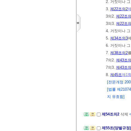
2. 거짓이나 
3.
제22조의2
제
3의2.
제22조의
3의3.
제22조의
4. 거짓이나 
5.
제34조의3
6. 거짓이나 
7.
제38조의2
를
7의2.
제43조의
7의3.
제43조의
8.
제45조
제1
[전문개정 2007.
[법률 제2107
지 유효함]
제54조의2
삭제
제55조(양벌규정