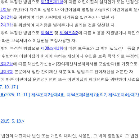
그 밖의 부정한 방법으로
제13조
제1항
에 따른 어린이집의 설치인가 또는 변경인
1항
을 위반하여 자기의 성명이나 어린이집의 명칭을 사용하여 어린이집의 원장
2
제2항
을 위반하여 다른 사람에게 자격증을 빌려주거나 빌린 자
2
제3항
을 위반하여 자격증을 빌려주거나 빌리는 것을 알선한 자
그 밖의 부정한 방법으로
제34조
및
제34조의2
에 따른 비용을 지원받거나 타인으
에 따른 보육서비스 이용권을 부정사용한 자
그 밖의 부정한 방법으로
제38조
제1항
에 따른 보육료와 그 밖의 필요경비 등을
 위반하여 어린이집의 회계에 속하는 재산이나 수입을 보육 목적 외로 부정하
3
제2항
에 따른 해산인가신청서(잔여재산처분계획서를 포함한다)를 거짓으로 
3
제4항
본문에서 정한 잔여재산 처분 외의 방법으로 잔여재산을 처분한 자
항
에 따른 어린이집 운영정지명령 또는 어린이집의 폐쇄명령을 위반하여 사업을
 10. 17.]
4호(2025. 11. 11.) 제54조제2항제4호, 제54조제4항제7호의2, 제54조제
<2015. 5. 18.>
)
법인의 대표자나 법인 또는 개인의 대리인, 사용인, 그 밖의 종업원이 그 법