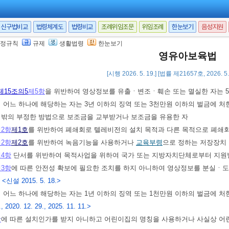
 7.>
회의 조직과 운영, 기능 등에 필요한 사항은
교육부령
으로 정한다.
<개정 2008. 
신구법비교
법령체계도
법령비교
조례위임조문
위임조례
한눈보기
음성지원
 10. 17.]
 6. 7.]
정규칙
규제
생활법령
한눈보기
영유아보육법
[시행 2026. 5. 19.] [법률 제21657호, 2026. 
제15조의5
제5항
을 위반하여 영상정보를 유출ㆍ변조ㆍ훼손 또는 멸실한 자는 5
의 어느 하나에 해당하는 자는 3년 이하의 징역 또는 3천만원 이하의 벌금에 처
그 밖의 부정한 방법으로 보조금을 교부받거나 보조금을 유용한 자
2항
제1호
를 위반하여 폐쇄회로 텔레비전의 설치 목적과 다른 목적으로 폐쇄회
2항
제2호
를 위반하여 녹음기능을 사용하거나
교육부령
으로 정하는 저장장치 
4항
단서를 위반하여 목적사업을 위하여 국가 또는 지방자치단체로부터 지원받
3항
에 따른 안전성 확보에 필요한 조치를 하지 아니하여 영상정보를 분실ㆍ도
.
<신설 2015. 5. 18.>
의 어느 하나에 해당하는 자는 1년 이하의 징역 또는 1천만원 이하의 벌금에 처
., 2020. 12. 29., 2025. 11. 11.>
항
에 따른 설치인가를 받지 아니하고 어린이집의 명칭을 사용하거나 사실상 어