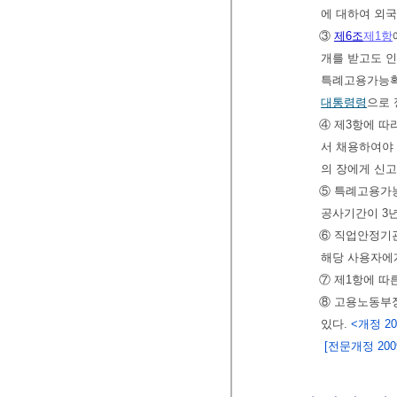
에 대하여 외
③
제6조
제1항
개를 받고도 
특례고용가능확인
대통령령
으로 
④ 제3항에 따
서 채용하여야
의 장에게 신
⑤ 특례고용가능
공사기간이 3년
⑥ 직업안정기
해당 사용자에
⑦ 제1항에 
⑧ 고용노동부장
있다.
<개정 201
[전문개정 2009.