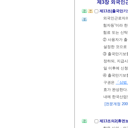
제3장 외국인근
제13조(출국만
외국인근로자의 
험자등”이라 한
험료 또는 신
② 사용자가 
설정한 것으로 
③ 출국만기보
정하되, 지급시
일 이후에 신청
④ 출국만기보험
구권은
「상법
효가 완성한다
내에 한국산업
[전문개정 2009.
제13조의2(휴