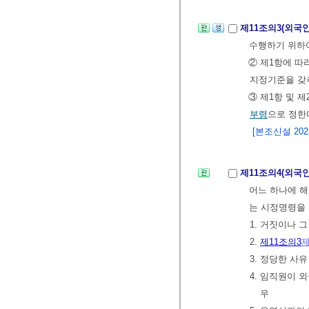
제11조의3(외국
수행하기 위하여
② 제1항에 
지정기준을 갖
③ 제1항 및 
부령
으로 정한
[본조신설 2022.
제11조의4(외국
어느 하나에 
는 시정명령을 
1. 거짓이나 
2.
제11조의3
제
3. 정당한 사
4. 임직원이 
우