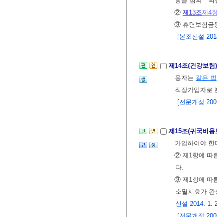
항을 심의ㆍ의
②
제13조
제4
③ 휴면보험금등
[본조신설 2014.
제14조(건강보험
용자는
같은 법
직장가입자로 
[전문개정 2009.
제15조(귀국비
가입하여야 한
② 제1항에 따
다.
③ 제1항에 따
소멸시효가 완
신설 2014. 1. 
[전문개정 2009.