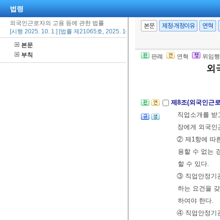
법령
④ 고용노동부장
외국인근로자의 고용 등에 관한 법률
준 등 인력 수
본문
제정·개정이유
연혁
[시행 2025. 10. 1.] [법률 제21065호, 2025. 10. 1., 타법개정]
⑤ 제4항에 
본문
인력공단”이라 
부칙
판례
연혁
위임행
2014. 1. 28.>
외
[전문개정 2009.
제8조(외국인근
직업소개를 받
장에게 외국인
② 제1항에 따
용할 수 없는 
할 수 있다.
③ 직업안정기관
하는 요건을 
하여야 한다.
④ 직업안정기관