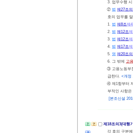
3. 업무수행 
②
법
제27조의
호의 업무를 
1.
법
제8조
제
2.
법
제12조
제
3.
법
제12조
제
4.
법
제17조
제
5.
영
제20조의
6. 그 밖에
고
③ 고용노동부
급한다.
<개정 2
④ 제1항부터 
부적인 사항은
[본조신설 2010.
제18조의3(대행
각 호의 구분에