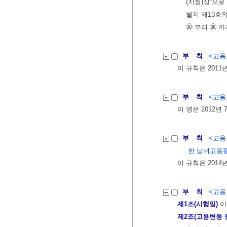
(지청)장”으로
별지 제13호의2 서
㉚ 부터 ㊱ 까
부 칙
<고용노
이 규칙은 2011
부 칙
<고용노
이 영은 2012년
부 칙
<고용노
한 남녀고용평
이 규칙은 2014
부 칙
<고용노
제1조(시행일)
이
제2조(고용변동 