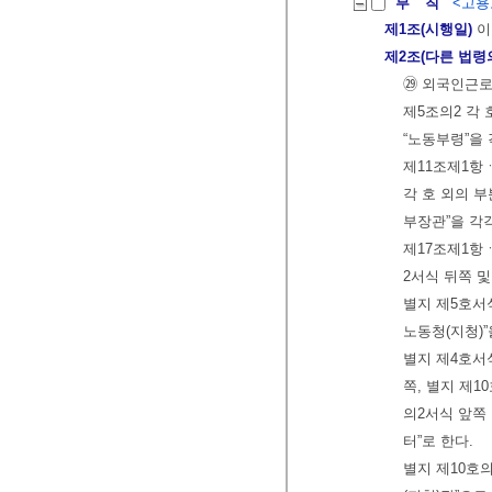
부 칙
<고용노
제1조(시행일)
이
제2조(다른 법령
㉙ 외국인근로
제5조의2 각 
“노동부령”을 
제11조제1항ㆍ
각 호 외의 부
부장관”을 각
제17조제1항ㆍ
2서식 뒤쪽 및
별지 제5호서식
노동청(지청)”
별지 제4호서식
쪽, 별지 제1
의2서식 앞쪽ㆍ
터”로 한다.
별지 제10호의