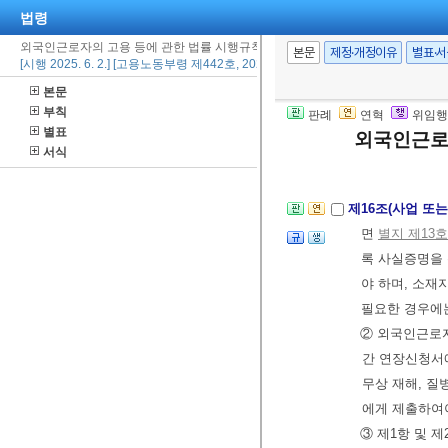
법령
3. 외국인근로
4. 그 밖에
외국인근로자의 고용 등에 관한 법률 시행규칙
본문
제정·개정이유
별표·
[시행 2025. 6. 2.] [고용노동부령 제442호, 2025. 6. 2., 일부개정]
③ 직업안정기
본문
용이 반영되도
부칙
판례
연혁
위임행
[본조신설 2010.
별표
외국인근로
서식
제16조(사업 또
면
별지 제13
록 사실증명을
야 하며, 소
필요한 경우에는
② 외국인근로
간 연장신청서에
무상 재해, 질
에게 제출하여야
③ 제1항 및 