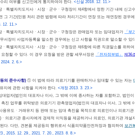
고수리 여부를 신고인에게 통지하여야 한다.
<신설 2018. 12. 11.>
장ㆍ특별자치도지사ㆍ시장ㆍ군수ㆍ구청장이 제4항에서 정한 기간 내에 신고수리
 그 기간(민원 처리 관련 법령에 따라 처리기간이 연장 또는 재연장된 경우에
 12. 11.>
장ㆍ특별자치도지사ㆍ시장ㆍ군수ㆍ구청장은 판매업자 또는 임대업자가
「부
세무서장이 사업자등록을 말소한 경우에는 신고 사항을 직권으로 말소할 수 있
장ㆍ특별자치도지사ㆍ시장ㆍ군수ㆍ구청장은 제6항에 따른 직권말소를 위하여 필
 요청할 수 있다. 이 경우 요청을 받은 관할 세무서장은
「전자정부법」
제36
024. 2. 6.>
 등의 준수사항)
① 이 법에 따라 의료기기를 판매하거나 임대할 수 있는 자는
유지에 관한 사항을 지켜야 한다.
<개정 2013. 3. 23.>
대업자(법인의 대표자나 이사, 그 밖에 이에 종사하는 자를 포함하고, 법인
 촉진 업무를 위탁받은 의료기기 판촉영업자(법인의 대표자나 이사, 그 밖에 이
사용유도ㆍ거래유지 등 판매 또는 임대 촉진을 목적으로 의료인이나 의료기관 개
다)ㆍ의료기관 종사자에게 경제적 이익등을 제공하거나 의료인, 의료기관 개설
 된다. 다만, 견본품 제공등의 행위로서 식품의약품안전처장과 협의하여
보건
., 2015. 12. 29., 2021. 7. 20., 2023. 8. 8.>