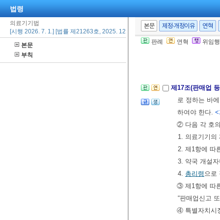
일 이내에 신
법령
⑥ 특별자치시
의료기기법
본문
제정·개정이유
연혁
지하지 아니하면
[시행 2026. 7. 1.] [법률 제21263호, 2025. 12. 30., 일부개정]
다.
<신설 2018. 
판례
연혁
위임행
본문
부칙
제4절 판매업 
제17조(판매업 
로 정하는 바
하여야 한다.
<
② 다음 각 호
1. 의료기기
2. 제1항에 
3. 약국 개
4.
총리령
으로
③ 제1항에 따
“판매업신고 또
④ 특별자치시