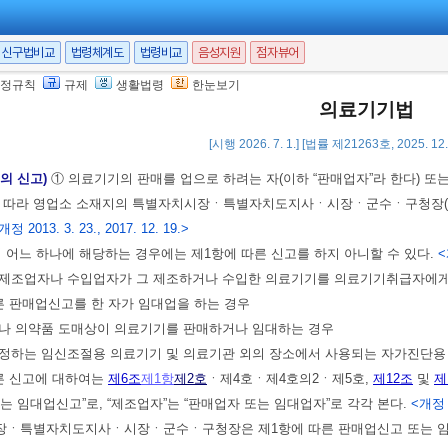
고수리 여부를 신고인에게 통지하여야 한다.
<신설 2018. 12. 11., 2020. 2. 18.>
장ㆍ특별자치도지사ㆍ시장ㆍ군수ㆍ구청장이 제5항에서 정한 기간 내에 신고수리
신구법비교
법령체계도
법령비교
음성지원
점자뷰어
 그 기간(민원 처리 관련 법령에 따라 처리기간이 연장 또는 재연장된 경우에
12. 11., 2020. 2. 18.>
정규칙
규제
생활법령
한눈보기
의료기기법
[시행 2026. 7. 1.] [법률 제21263호, 2025. 1
및 임대업
등의 신고)
① 의료기기의 판매를 업으로 하려는 자(이하 “판매업자”라 한다) 또
에 따라 영업소 소재지의 특별자치시장ㆍ특별자치도지사ㆍ시장ㆍ군수ㆍ구청장(자
개정 2013. 3. 23., 2017. 12. 19.>
의 어느 하나에 해당하는 경우에는 제1항에 따른 신고를 하지 아니할 수 있다.
<
의 제조업자나 수입업자가 그 제조하거나 수입한 의료기기를 의료기기취급자에
따른 판매업신고를 한 자가 임대업을 하는 경우
설자나 의약품 도매상이 의료기기를 판매하거나 임대하는 경우
 정하는 임신조절용 의료기기 및 의료기관 외의 장소에서 사용되는 자가진단용
른 신고에 대하여는
제6조
제1항
제2호
ㆍ제4호ㆍ제4호의2ㆍ제5호,
제12조
및
제
는 임대업신고”로, “제조업자”는 “판매업자 또는 임대업자”로 각각 본다.
<개정 2
장ㆍ특별자치도지사ㆍ시장ㆍ군수ㆍ구청장은 제1항에 따른 판매업신고 또는 임대