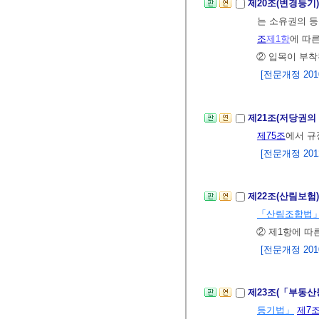
제20조(변경등기
는 소유권의 등
조
제1항
에 따
② 입목이 부착
[전문개정 2010.
제21조(저당권의
제75조
에서 규
[전문개정 2012.
제22조(산림보험
「산림조합법
② 제1항에 따
[전문개정 2010.
제23조(「부동산
등기법」
제7