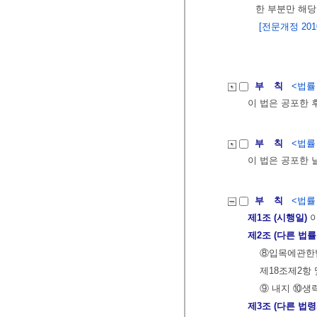
한 부분만 해
[전문개정 2010.
부 칙
<법률 제
이 법은 공포한 
부 칙
<법률 제
이 법은 공포한 
부 칙
<법률 제
제1조 (시행일)
이
제2조 (다른 법률
⑧입목에관한법
제18조제2항 
⑨ 내지 ⑩생
제3조 (다른 법