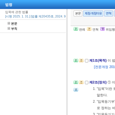
법령
입목에 관한 법률
본문
제정·개정이유
연혁
[시행 2025. 1. 31.] [법률 제20435호, 2024. 9. 20., 타법개정]
본문
부칙
판례
연혁
위임행
제1조(목적)
이 
[전문개정 2010.
제2조(정의)
① 
1. “입목”이
말한다.
2. “입목등
로 정하는 
3. “입목등기