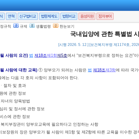
조회의 요청)
① 국가아동권리보장원의 장은
법
제18조
제1항
제3호
에 따라 양
서식
연혁
신구법비교
법령체계도
법령비교
음성지원
점자뷰어
 양부모가 되려는 사람의
별지 제8호서식
에 따른 범죄경력조회 동의서를 첨부
정규칙
규제
생활법령
한눈보기
른 요청을 받은 경찰관서의 장은 양부모가 되려는 사람이
「국내입양에 관한 
국내입양에 관한 특별법 
제9호서식
에 따른 범죄경력조회 회신서를 국가아동권리보장원의 장에게 회신해
[시행 2026. 5. 12.] [보건복지부령 제1174호, 2026
 될 사람의 요건)
법
제18조
제1항
제5호
에서 “보건복지부령으로 정하는 요건”이란
 될 사람에 대한 교육)
① 양부모가 되려는 사람은
법
제18조
제3항
에 따라 국
육에는 다음 각 호의 사항이 포함되어야 한다.
건ㆍ절차 및 효과
지원에 관한 정보
등 자녀의 양육방법
 심리 및 정서에 관한 정보
서비스에 관한 정보
 보건복지부장관이 양부모교육에 필요하다고 인정하는 사항
보장원의 장은 양부모가 될 사람이 제1항 및 제2항에 따른 교육을 이수한 