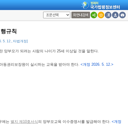
부모가 되려는 사람의 범죄경력을 확인할 때에는
별지 제7호서식
의 범죄경력
화면내검색
하여 관할 경찰관서의 장에게 제출해야 한다.
<개정 2026. 5. 12.>
특별법 시행령」
(이하 “영”이라 한다)
제11조
각 호의 범죄경력이 있는지를 확
시행규칙
야 한다.
<개정 2026. 5. 12.>
. 5. 12., 타법개정]
 양부모가 되려는 사람의 나이가 25세 이상일 것을 말한다.
가아동권리보장원이 실시하는 교육을 받아야 한다.
<개정 2026. 5. 12.>
경우에는
별지 제10호서식
의 양부모교육 이수증명서를 발급해야 한다.
<개정