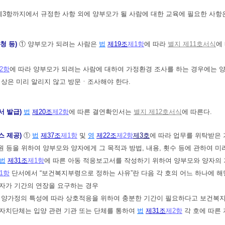
제3항까지에서 규정한 사항 외에 양부모가 될 사람에 대한 교육에 필요한 사
청 등)
① 양부모가 되려는 사람은
법
제19조
제1항
에 따라
별지 제11호서식
에
2항
에 따라 양부모가 되려는 사람에 대하여 가정환경 조사를 하는 경우에는 
 이상은 미리 알리지 않고 방문ㆍ조사해야 한다.
서 발급)
법
제20조
제2항
에 따른 결연확인서는
별지 제12호서식
에 따른다.
스 제공)
①
법
제37조
제1항
및
영
제22조
제2항
제3호
에 따라 업무를 위탁받은 
 등을 위하여 양부모와 양자에게 그 목적과 방법, 내용, 횟수 등에 관하여 미
법
제31조
제1항
에 따른 아동 적응보고서를 작성하기 위하여 양부모와 양자의 
1항
단서에서 “보건복지부령으로 정하는 사유”란 다음 각 호의 어느 하나에 해
양자가 기간의 연장을 요구하는 경우
는 입양가정의 특성에 따라 상호적응을 위하여 충분한 기간이 필요하다고 보건복
자치단체는 입양 관련 기관 또는 단체를 통하여
법
제31조
제2항
각 호에 따른 