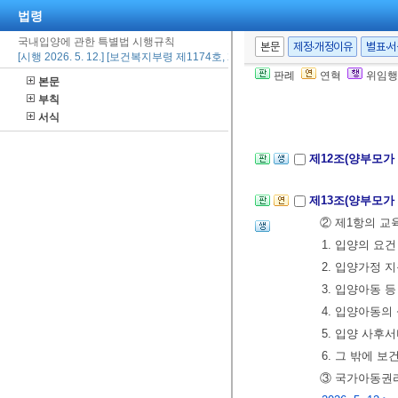
법령
제11조(범죄경력
국내입양에 관한 특별법 시행규칙
본문
제정·개정이유
별표·
[시행 2026. 5. 12.] [보건복지부령 제1174호, 2026. 5. 12., 타법개정]
조회 요청서에
판례
연혁
위임행
본문
② 제1항에 따
부칙
인하여
별지 
서식
제12조(양부모가
제13조(양부모가
② 제1항의 교
1. 입양의 요
2. 입양가정 
3. 입양아동 
4. 입양아동의
5. 입양 사후
6. 그 밖에
③ 국가아동권리