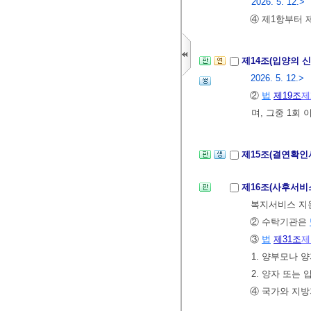
2026. 5. 12.>
④ 제1항부터 
제14조(입양의 신
2026. 5. 12.>
②
법
제19조
제
며, 그중 1회
제15조(결연확인
제16조(사후서비
복지서비스 지원
② 수탁기관은
③
법
제31조
제
1. 양부모나 
2. 양자 또
④ 국가와 지방