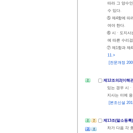
따라 그 양수
수 있다.
⑤ 제4항에 따
여야 한다.
⑥ 시ㆍ도지사
에 따른 수리검
⑦ 제1항과 제
11.>
[전문개정 2009.
제12조의2(이해
있는 경우 시ㆍ
지사는 이에 응
[본조신설 2011.
제13조(말소등록
차가 다음 각 