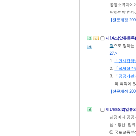
공동소유자에게
탁하여야 한다
[전문개정 2009.
제14조(압류등록
령
으로 정하는
27.>
1.
「민사집행
2.
「국세징수
3.
「공공기관의
의 촉탁이 
[전문개정 2009.
제14조의2(압류
관청이나 공공기
납ㆍ정산, 압류
② 국토교통부