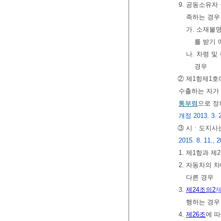
9. 공동소유자
족하는 경우
가. 소재불
를 받기 
나. 차령 및
경우
② 제1항제1
수출하는 자가 
통부령
으로 정
개정 2013. 3. 
③ 시ㆍ도지사는
2015. 8. 11., 2
1. 제1항과 
2. 자동차의 
다른 경우
3.
제24조의2
제
행하는 경우
4.
제26조
에 