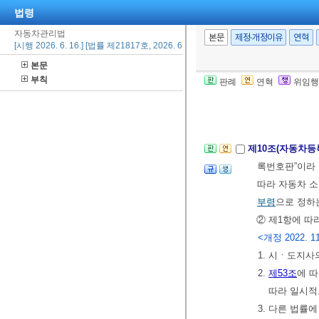
법령
4.
「액화석유가
자동차관리법
여 등록하려
본문
제정·개정이유
연혁
[시행 2026. 6. 16.] [법률 제21817호, 2026. 6. 16., 일부개정]
5.
「대기환경
본문
차 또는 제
부칙
판례
연혁
위임행
6. 미완성자동
[전문개정 2009.
제10조(자동차
록번호판”이라 
따라 자동차 
부령
으로 정하
② 제1항에 따
<개정 2022. 11.
1. 시ㆍ도지사
2.
제53조
에 
따라 일시적
3. 다른 법률