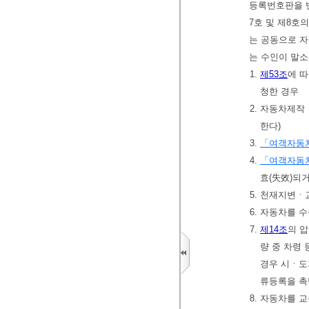
등록번호판을 반
7호 및 제8호
는 공동으로 자
는 수인이 말소
1.
제53조
에 
청한 경우
2. 자동차제
한다)
3.
「여객자동
4.
「여객자동
효(失效)되
5. 천재지변ㆍ
6. 자동차를 
7.
제14조
의 
량 중 차령 
경우 시ㆍ도
류등록을 촉
8. 자동차를